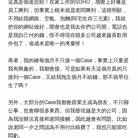
這真是個迷思耶！在家工作的SOHO，感覺上好像是
員工爽到，但事實上根本就是老闆爽到，這很明顯，
不用給我網路、空氣、泡麵(阿宅生存三元素)，我就
把你的網站做好，開會也是我去你們公司開，電話也
是我自己付的錢，怪不得現在很多公司越來越喜歡用
外包了，省成本是唯一的考量呀！
再者，我的確每個月不只接一個Case，事實上只要是
我有興趣的，我都會接。可是如果有天這個月真的只
接到一個Case，又給我拖五個月不給錢，那不就早往
生了嗎？
另外，大部分的Case我都會跟業主成為朋友，不只聊
公事，也會聊很多東西。但我發現
越是大的公司
，因
為我沒辦法直接和老闆接觸，
因此越會有問題
。
比如
說老闆一夕之間認為不用付比稿費了
，我也只能當吃
悶虧。