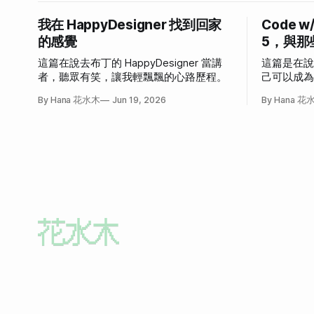
我在 HappyDesigner 找到回家
Code w
的感覺
5，與那
這篇在說去布丁的 HappyDesigner 當講
這篇是在
者，聽眾有笑，讓我輕飄飄的心路歷程。
己可以成
發作的故
By Hana 花水木
Jun 19, 2026
By Hana 花