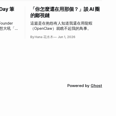
 Day 筆
「你怎麼還在用那個？」談 AI 圈
的鄙視鏈
ounder
這篇是在抱怨有人知道我還在用龍蝦
，好想大吼「我
（OpenClaw）就瞧不起我的鳥事。
心情。
By Hana 花水木
Jun 1, 2026
Powered by
Ghost