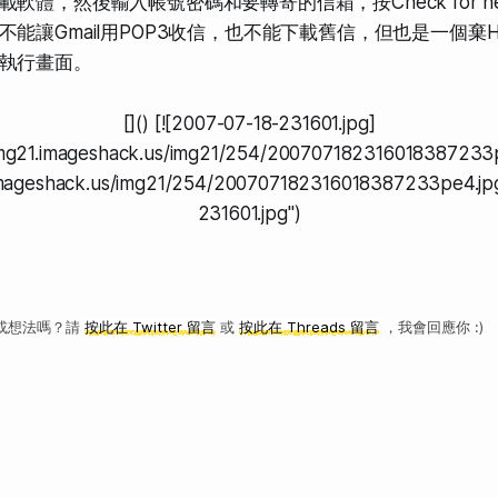
軟體，然後輸入帳號密碼和要轉寄的信箱，按Check for new
讓Gmail用POP3收信，也不能下載舊信，但也是一個棄Hotma
執行畫面。
[]() [![2007-07-18-231601.jpg]
/img21.imageshack.us/img21/254/200707182316018387233p
.imageshack.us/img21/254/200707182316018387233pe4.jp
231601.jpg")
或想法嗎？請
按此在 Twitter 留言
或
按此在 Threads 留言
，我會回應你 :)