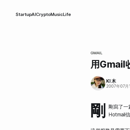
Startup
AI
Crypto
Music
Life
GMAIL
用Gmail收
KI 木
2007年07月
剛
剛寫了一
Hotma