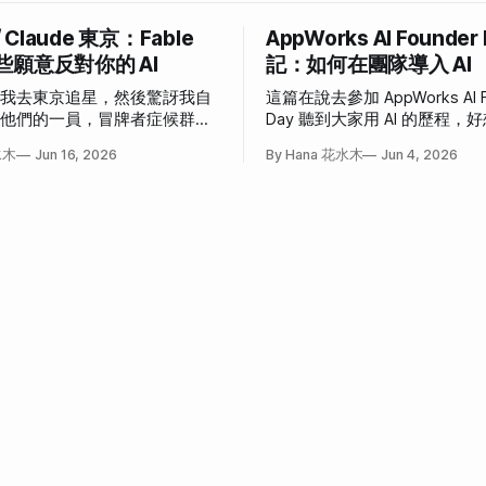
/ Claude 東京：Fable
AppWorks AI Founder
些願意反對你的 AI
記：如何在團隊導入 AI
說我去東京追星，然後驚訝我自
這篇在說去參加 AppWorks AI F
為他們的一員，冒牌者症候群大
Day 聽到大家用 AI 的歷程
事。
也這樣」和「我也想這樣」的
水木
Jun 16, 2026
By Hana 花水木
Jun 4, 2026