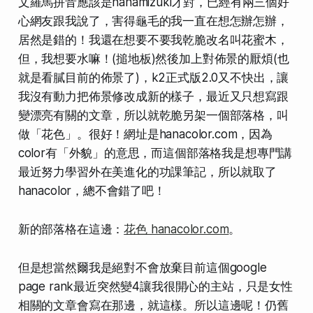
文羅馬拼音應該是hanamizuki才對，已經有兩三個好
心網友跟我說了，害得龜毛的我一直在想怎辦怎辦，
居然是錯的！我還在想要不要我乾脆改名叫花蜜木，
但，我想要水嘛！(搥地板)然後加上對佈景的厭煩(也
就是看膩目前的佈景了)，k2正式版2.0又不快出，讓
我沒有動力把佈景修改成新的樣子，最近又只想寫跟
變漂亮有關的文章，所以就乾脆另架一個部落格，叫
做「花色」。很好！網址是hanacolor.com，因為
color有「外貌」的意思，而這個部落格我是想專門講
最近努力學習外在美進化的功課筆記，所以就取了
hanacolor，總不會錯了吧！
新的部落格在這邊：
花色 hanacolor.com
。
但是想當然爾我是絕對不會放棄目前這個google
page rank最近突然變4讓我很開心的主站，只是女性
相關的文章會寫在那邊，就這樣。所以這邊呢！仍舊