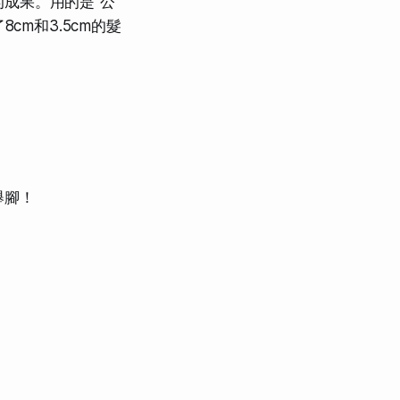
成果。用的是"公
cm和3.5cm的髮
舉腳！