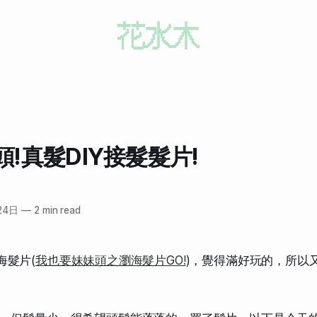
!真髮DIY接髮髮片!
24日
—
2 min read
海髮片(
我也要妹妹頭之瀏海髮片GO!
)，覺得滿好玩的，所以