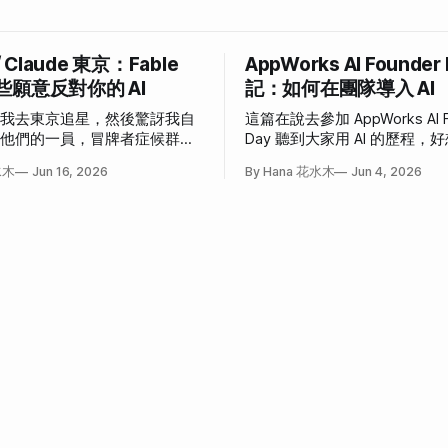
/ Claude 東京：Fable
AppWorks AI Founder
些願意反對你的 AI
記：如何在團隊導入 AI
說我去東京追星，然後驚訝我自
這篇在說去參加 AppWorks AI F
為他們的一員，冒牌者症候群大
Day 聽到大家用 AI 的歷程
事。
也這樣」和「我也想這樣」的
水木
Jun 16, 2026
By Hana 花水木
Jun 4, 2026