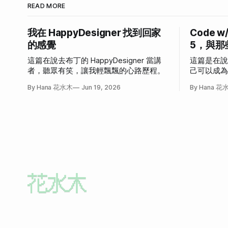
READ MORE
我在 HappyDesigner 找到回家
Code w
的感覺
5，與那
這篇在說去布丁的 HappyDesigner 當講
這篇是在
者，聽眾有笑，讓我輕飄飄的心路歷程。
己可以成
發作的故
By Hana 花水木
Jun 19, 2026
By Hana 花