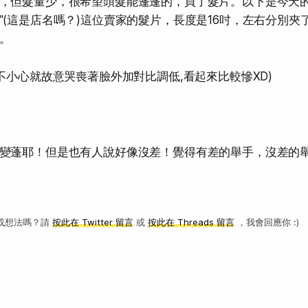
，但髮量少，很希望頭髮能蓬蓬的，買了髮片。以下是今天的
(這是店名嗎？)這位賣家的髮片，長度是16吋，左右分別夾了8
。
,不小心就故意哭喪著臉外加對比調低,看起來比較慘XD)
蓬耶！但是也有人說好像沒差！覺得有差的舉手，沒差的
或想法嗎？請
按此在 Twitter 留言
或
按此在 Threads 留言
，我會回應你 :)