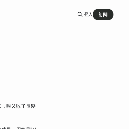
登入
訂閱
又，唉又敗了長髮