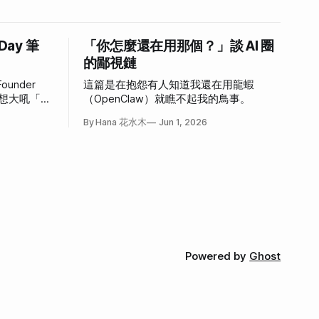
 Day 筆
「你怎麼還在用那個？」談 AI 圈
的鄙視鏈
ounder
這篇是在抱怨有人知道我還在用龍蝦
，好想大吼「我
（OpenClaw）就瞧不起我的鳥事。
心情。
By Hana 花水木
Jun 1, 2026
Powered by
Ghost