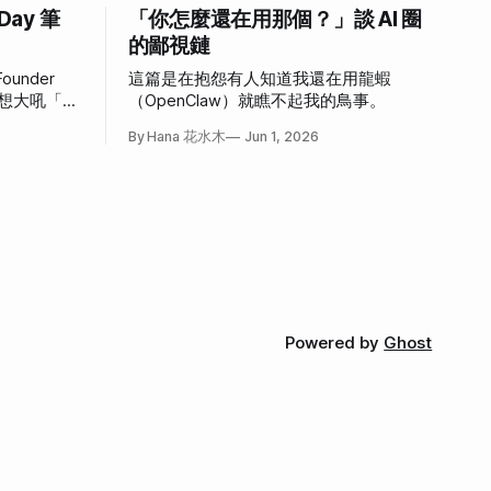
 Day 筆
「你怎麼還在用那個？」談 AI 圈
的鄙視鏈
ounder
這篇是在抱怨有人知道我還在用龍蝦
，好想大吼「我
（OpenClaw）就瞧不起我的鳥事。
心情。
By Hana 花水木
Jun 1, 2026
Powered by
Ghost