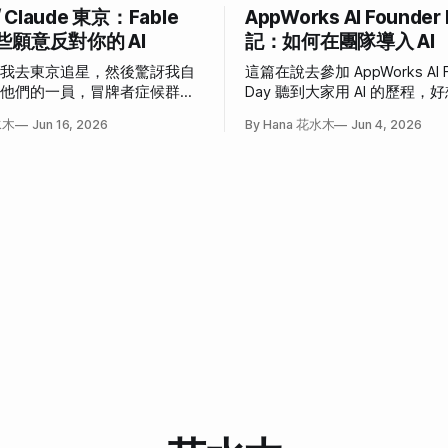
/ Claude 東京：Fable
AppWorks AI Founder
些願意反對你的 AI
記：如何在團隊導入 AI
說我去東京追星，然後驚訝我自
這篇在說去參加 AppWorks AI F
為他們的一員，冒牌者症候群大
Day 聽到大家用 AI 的歷程
事。
也這樣」和「我也想這樣」的
水木
Jun 16, 2026
By Hana 花水木
Jun 4, 2026