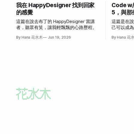
我在 HappyDesigner 找到回家
Code w
的感覺
5，與那
這篇在說去布丁的 HappyDesigner 當講
這篇是在
者，聽眾有笑，讓我輕飄飄的心路歷程。
己可以成
發作的故
By Hana 花水木
Jun 19, 2026
By Hana 花