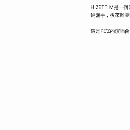
H ZETT M
鍵盤手，後來離團
這是PE’Z的演唱