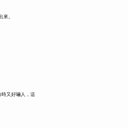
擠出來。
力時又好嚇人，這