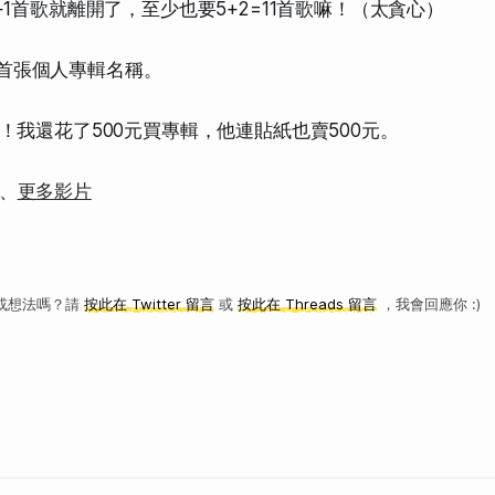
1首歌就離開了，至少也要5+2=11首歌嘛！（太貪心）
他的首張個人專輯名稱。
！我還花了500元買專輯，他連貼紙也賣500元。
、
更多影片
或想法嗎？請
按此在 Twitter 留言
或
按此在 Threads 留言
，我會回應你 :)