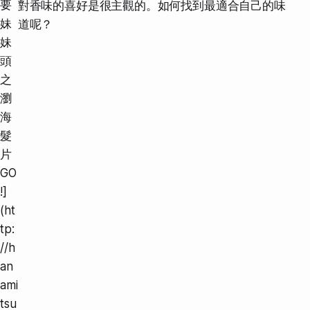
要
對香味的喜好是很主觀的。如何找到最適合自己的味
妹
道呢？
妹
頭
之
瀏
海
髮
片
GO
!]
(ht
tp:
//h
an
ami
tsu