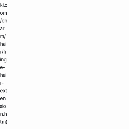
ki.c
om
/ch
ar
m/
hai
r/fr
ing
e-
hai
r-
ext
en
sio
n.h
tm)