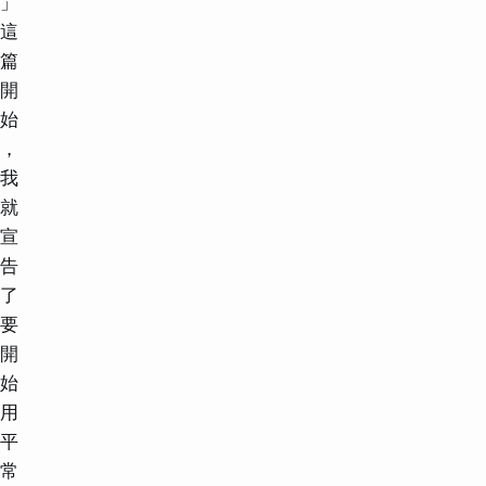
」
這
篇
開
始
，
我
就
宣
告
了
要
開
始
用
平
常