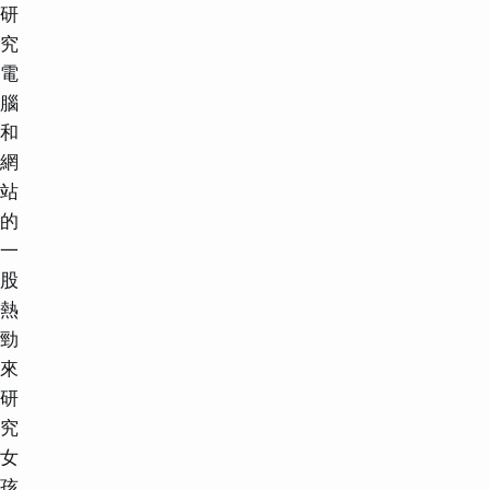
研
究
電
腦
和
網
站
的
一
股
熱
勁
來
研
究
女
孩