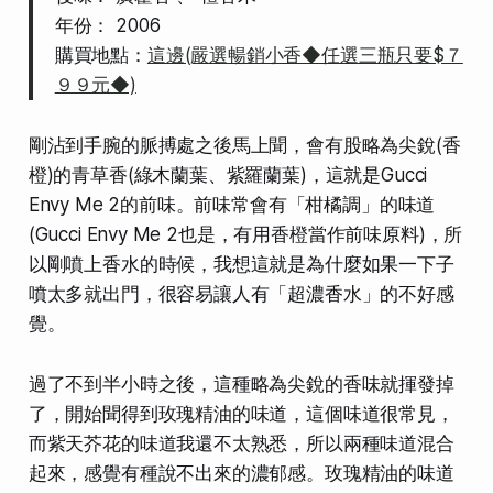
年份： 2006
購買地點：
這邊(嚴選暢銷小香◆任選三瓶只要$７
９９元◆)
剛沾到手腕的脈搏處之後馬上聞，會有股略為尖銳(香
橙)的青草香(綠木蘭葉、紫羅蘭葉)，這就是Gucci
Envy Me 2的前味。前味常會有「柑橘調」的味道
(Gucci Envy Me 2也是，有用香橙當作前味原料)，所
以剛噴上香水的時候，我想這就是為什麼如果一下子
噴太多就出門，很容易讓人有「超濃香水」的不好感
覺。
過了不到半小時之後，這種略為尖銳的香味就揮發掉
了，開始聞得到玫瑰精油的味道，這個味道很常見，
而紫天芥花的味道我還不太熟悉，所以兩種味道混合
起來，感覺有種說不出來的濃郁感。玫瑰精油的味道