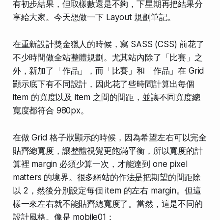
有初步結果，但取樣數還是不夠，下星期再把結果分
享給大家。今天想做一下 Layout 規劃筆記。
在重新設計獎金獵人的時候，寫 SASS (CSS) 前花了
不少時間做全站整體規劃。尤其站內除了「比賽」之
外，新加了「作品」，而「比賽」和「作品」在 Grid
顯示底下有不同設計，因此花了些時間計算出每個
item 的寬度以及 item 之間的間距，並讓不同寬度總
寬度都符合 980px。
在做 Grid 格子狀顯示的時候，因為希望左右可以
完全
貼齊總寬度
，讓整體視覺更飽滿平衡，所以寬度的計
算裡 margin 必須少算一次，才能達到 one pixel
matters 的境界。很多網站的作法是把期望的間距除
以 2，然後分別設定每個 item 的左右 margin。但這
樣一來左右就不能貼齊總寬度了。當然，這是不同的
設計風格。像是 mobile01：