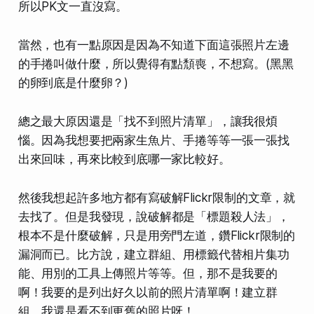
所以PK文一直沒寫。
當然，也有一點原因是因為不知道下面這張照片
左邊
的手捲叫做什麼
，所以覺得有點頹喪，不想寫。(黑黑
的卵到底是什麼卵？)
總之最大原因還是「找不到照片清單」，讓我很煩
惱。因為我想要把兩家生魚片、手捲等等一張一張找
出來回味，再來比較到底哪一家比較好。
然後我想起許多地方都有寫
破解Flickr限制
的文章，就
去找了。但是我發現，說
破解
都是
「標題殺人法」
，
根本不是什麼破解，只是用旁門左道，鑽Flickr限制的
漏洞而已。比方說，建立群組、用標籤代替相片集功
能、用別的工具上傳照片等等。但，那不是我要的
啊！我要的是
列出好久以前的照片清單
啊！建立群
組，我還是看不到更舊的照片呀！