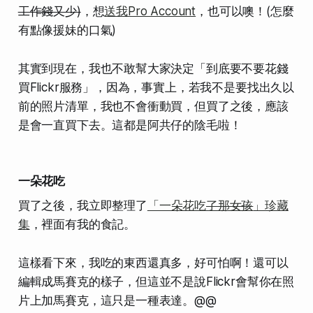
工作錢又少)
，想
送我Pro Account
，也可以噢！(怎麼
有點像援妹的口氣)
其實到現在，我也不敢幫大家決定「到底要不要花錢
買Flickr服務」，因為，事實上，若我不是要找出久以
前的照片清單，我也不會衝動買，但買了之後，
應該
是會一直買下去
。這都是阿共仔的陰毛啦！
一朵花吃
買了之後，我立即整理了
「一朵花吃
了那女孩
」珍藏
集
，裡面有我的食記。
這樣看下來，我吃的東西還真多，好可怕啊！還可以
編輯成馬賽克的樣子，但這並不是說Flickr會幫你在照
片上加馬賽克，這只是一種表達。@@