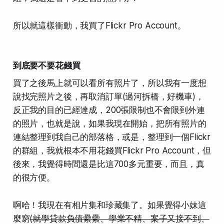
所以就這樣衝動，我買了Flickr Pro Account。
到底要不要花錢買
買了之後馬上就可以看所有照片了
，所以
我有一度想
說找完照片之後，再取消訂單
(過河拆橋，好機車)
，
反正我的目的已經達成，
200張限制也不會限到外連
的照片
，也就是說，如果我現在開始，把所有照片的
連結整理到我自己的部落格，或是，整理到一個
Flickr
的群組
，我就根本不用花錢買Flickr Pro Account，但
後來，我覺得時間還是比這700多元重要，而且，真
的很方便。
啊哈！我現在有相片集和珍藏集了。如果覺得小妹這
麼窮
(就學貸款負債纍纍、學業不精、案子又接不到、