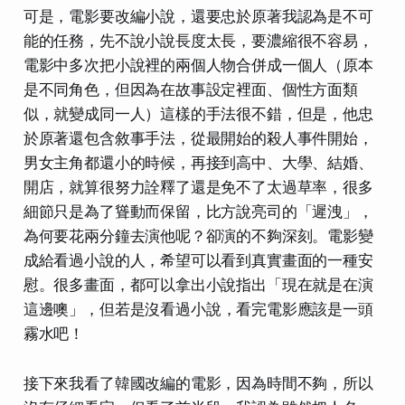
可是，電影要改編小說，還要忠於原著我認為是不可
能的任務，先不說小說長度太長，要濃縮很不容易，
電影中多次把小說裡的兩個人物合併成一個人（原本
是不同角色，但因為在故事設定裡面、個性方面類
似，就變成同一人）這樣的手法很不錯，但是，他忠
於原著還包含敘事手法，從最開始的殺人事件開始，
男女主角都還小的時候，再接到高中、大學、結婚、
開店，就算
很努力詮釋了還是免不了太過草率
，很多
細節只是為了聳動而保留，比方說亮司的「遲洩」，
為何要花兩分鐘去演他呢？卻演的不夠深刻。電影變
成給看過小說的人，希望可以看到真實畫面的一種安
慰。很多畫面，
都可以拿出小說指出「現在就是在演
這邊噢」
，但若是沒看過小說，看完電影應該是一頭
霧水吧！
接下來我看了韓國改編的電影，因為時間不夠，所以