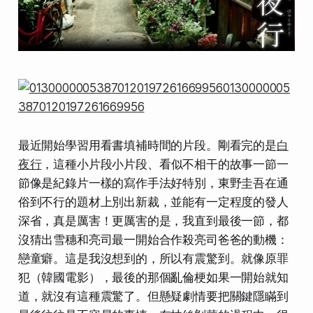
最近開始學習用看書填補時間的片段。剛看完的是
白
夜行
，這種小片段小片段、看似不相干的故事一節一
節像是紀錄片一樣的寫作手法好特別，東野圭吾在通
俗到不行的題材上別出新裁，並能有一定程度的發人
深省，真是厲害！更厲害的是，我直到最後一節，都
沒猜出雪穗和亮司最一開始合作殺亮司爸爸的動機：
戀童癖。這是我沒想到的，所以有震驚到。就像原罪
犯（韓國電影），最後的那個亂倫梗如果一開始就知
道，就沒有這種震驚了。但懸疑劇情要把關鍵隱瞞到