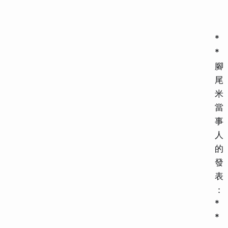
*
*
腳
尾
米
當
事
人
的
發
表
：
*
*