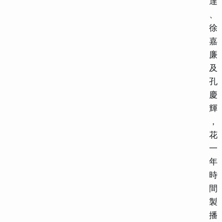
達
、
徐
嘉
廉
及
孔
慶
輝
，
花
一
年
時
間
製
播