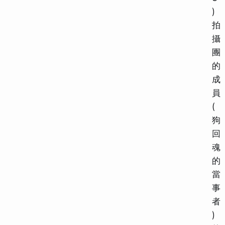
)
拍
攝
團
的
成
員
(
狗
回
魂
的
當
事
者
)