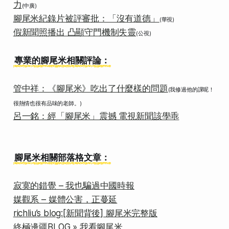
力
(中廣)
腳尾米紀錄片被評審批：「沒有道德」
(華視)
假新聞照播出 凸顯守門機制失靈
(公視)
專業的腳尾米相關評論：
管中祥：《腳尾米》吃出了什麼樣的問題
(我修過他的課呢！
很熱情也很有品味的老師。)
呂一銘：經「腳尾米」震撼 電視新聞該學乖
腳尾米相關部落格文章：
寂寞的錯覺 – 我也騙過中國時報
媒觀系 – 媒體公害，正蔓延
richliu’s blog:[新聞背後] 腳尾米完整版
終極邊疆BLOG » 我看腳尾米