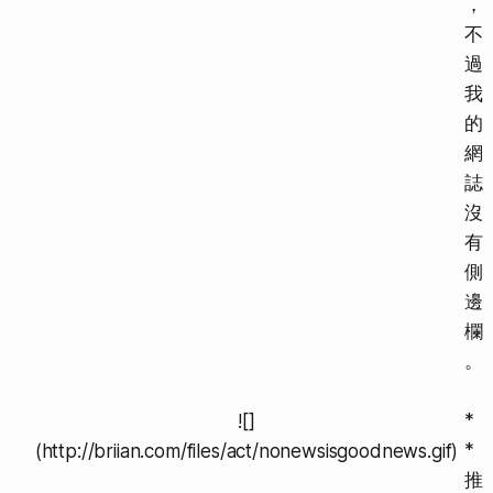
，
不
過
我
的
網
誌
沒
有
側
邊
欄
。
*
![]
*
(http://briian.com/files/act/nonewsisgoodnews.gif)
推