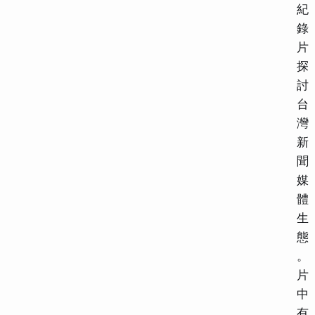
紀
錄
片
探
討
台
灣
新
聞
媒
體
生
態
。
片
中
有