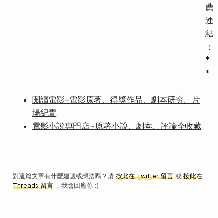
薦
連
結
：
*
*
閱讀電影–電影原著、得獎作品、劇本研究、片
場紀實
電影小說專門店~原著小說、劇本、評論全收藏
對這篇文章有什麼建議或想法嗎？請
按此在 Twitter 留言
或
按此在
Threads 留言
，我會回應你 :)