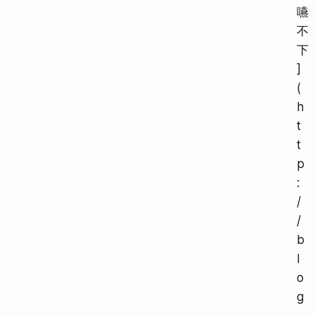
嚥
不
下
]
(
h
t
t
p
:
/
/
b
l
o
g