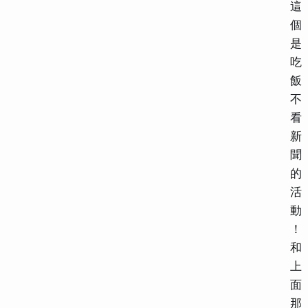
這
個
是
吃
飯
不
看
新
聞
的
活
動
！
和
上
面
那