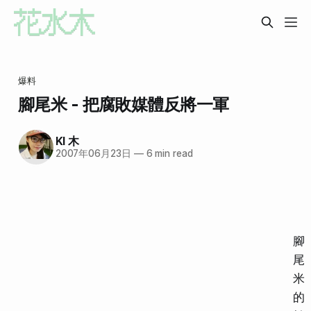
爆料
腳尾米 - 把腐敗媒體反將一軍
KI 木
2007年06月23日
—
6 min read
腳
尾
米
的