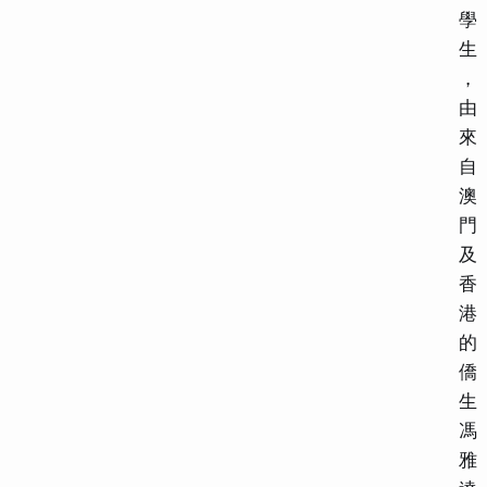
學
生
，
由
來
自
澳
門
及
香
港
的
僑
生
馮
雅