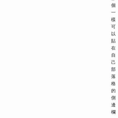
個
一
樣
可
以
貼
在
自
己
部
落
格
的
側
邊
欄