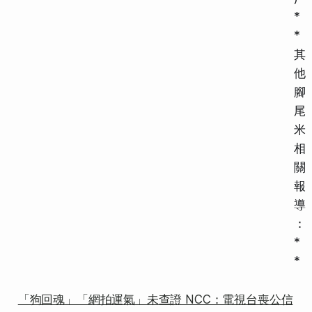
*
*
其
他
腳
尾
米
相
關
報
導
：
*
*
「狗回魂」「網拍運氣」未查證 NCC：電視台喪公信