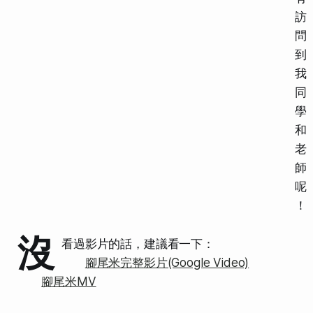
訪
問
到
我
同
學
和
老
師
呢
！
沒
看過影片的話，建議看一下：
腳尾米完整影片(Google Video)
腳尾米MV