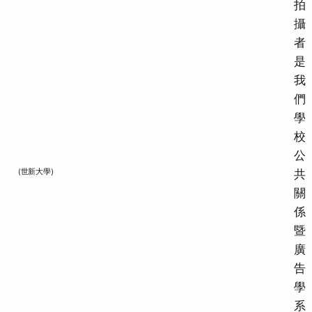
拍
攝
者
是
我
們
學
校
公
(世新大學)
共
關
係
暨
廣
告
學
系