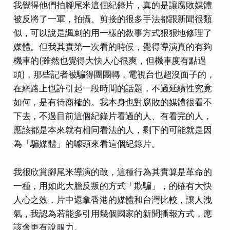
我覺得他們拍腳尾米這個紀錄片，真的是讓腐敗媒體
被反將了一軍，拍攝、剪接的很多手法都跟新聞很類
似，可以說是諷刺的用一樣的敘事方式狠狠地修理了
媒體。但我其實第一次看的時候，覺得導演真的有夠
機車的(雖然也覺得大快人心很爽，但機車度有點過
頭)，那些記者被騙得團團轉，電視台也超沒面子的，
在網路上也許引起一段時間的話題，不過延續性究竟
如何，是有待商榷的。我本身也對腐敗的媒體很看不
下去，不過目前這個紀錄片看過的人、有看完的人，
應該都是本來就有相同看法的人，剩下的可能就是因
為「騙媒體」的噱頭來看這個紀錄片。
我很欣賞腳尾米導演的敢，這種行為其實算是革命的
一種，用如此大膽反叛的方式「欺騙」，的確有大快
人心之效，片中還拿香港的媒體和台灣比較，讓人洩
氣，我認為若能多引用幾個國家的新聞播報方式，應
該會更有說服力。