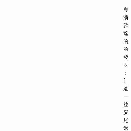
導
演
雅
達
的
的
發
表
：
[
這
一
粒
腳
尾
米