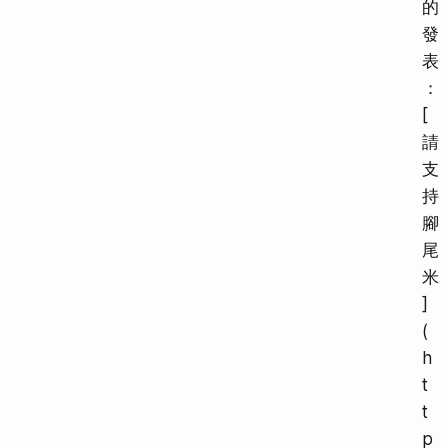
的
發
表
：
[
請
支
持
腳
尾
米
]
(
h
t
t
p