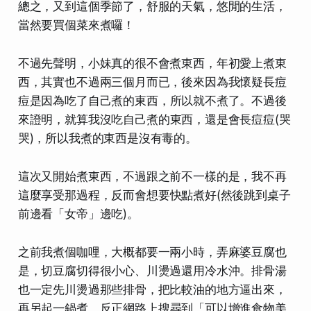
總之，又到這個季節了，舒服的天氣，悠閒的生活，
當然要買個菜來煮囉！
不過先聲明，小妹真的很不會煮東西，年初愛上煮東
西，其實也不過兩三個月而已，後來
因為我懷疑長痘
痘是因為吃了自己煮的東西
，所以就不煮了。不過後
來證明，
就算我沒吃自己煮的東西，還是會長痘痘
(哭
哭)，所以我煮的東西是沒有毒的。
這次又開始煮東西，不過跟之前不一樣的是，我不再
這麼享受那過程，反而會想要
快點煮好
(然後跳到桌子
前邊看「女帝」邊吃)。
之前我煮個咖哩，大概都要一兩小時，弄麻婆豆腐也
是，切豆腐切得很小心、川燙過還用冷水沖。排骨湯
也一定先川燙過那些排骨，把比較油的地方逼出來，
再另起一鍋煮。反正
網路上搜尋到「可以增進食物美