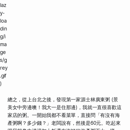
laz
y-
loa
din
g/i
ma
ge
s/g
rey
.gif
)
總之，從上台北之後，發現第一家
源士林廣東粥
(景
美女中旁邊噢！我大一是住那邊)，我就一直很喜歡這
家店的粥。一開始我都不看菜單，直接問
「有沒有海
產粥啊？多少錢？」
老闆說有，然後是60元。吃起來