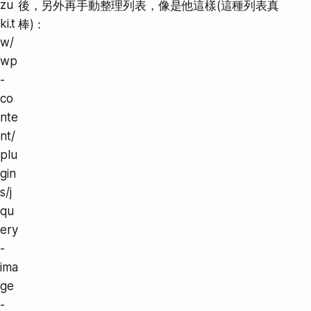
zu
後，
另外再手動整理列表
，像是他這樣(這種列表真
ki.t
棒)：
w/
wp
-
co
nte
nt/
plu
gin
s/j
qu
ery
-
ima
ge
-