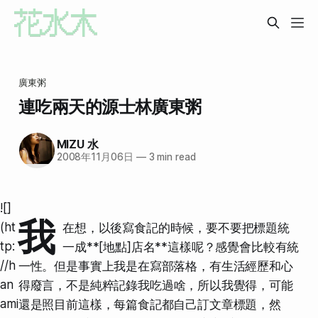
廣東粥
連吃兩天的源士林廣東粥
MIZU 水
2008年11月06日
—
3 min read
![]
我
(ht
在想，以後寫食記的時候，要不要把標題統
tp:
一成**[地點]店名**這樣呢？感覺會比較有統
//h
一性。但是事實上我是在寫部落格，有
生活經歷和心
an
得廢言
，不是純粹記錄我吃過啥，所以我覺得，可能
ami
還是照目前這樣，每篇食記都自己訂文章標題，然