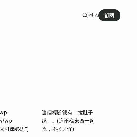
登入
訂閱
wp-
這個標題很有「拉肚子
tw/wp-
感」。(這兩樣東西一起
，都要喝可爾必思")
吃，不拉才怪)