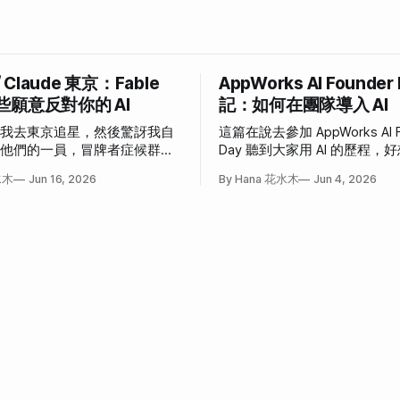
/ Claude 東京：Fable
AppWorks AI Founder
些願意反對你的 AI
記：如何在團隊導入 AI
說我去東京追星，然後驚訝我自
這篇在說去參加 AppWorks AI F
為他們的一員，冒牌者症候群大
Day 聽到大家用 AI 的歷程
事。
也這樣」和「我也想這樣」的
水木
Jun 16, 2026
By Hana 花水木
Jun 4, 2026