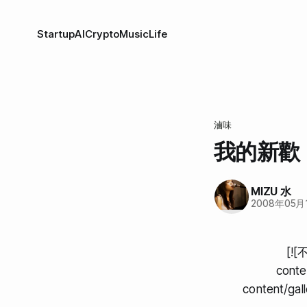
Startup
AI
Crypto
Music
Life
滷味
我的新歡
MIZU 水
2008年05月
[!
conte
content/g