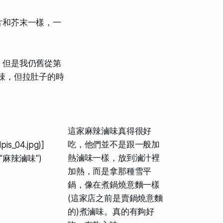
片和芥末一樣，一
。但是我仍舊從第
辣，但
拉肚子的時
這家麻辣滷味真得很好
吃，他們並不是跟一般加
is_04.jpg)]
熱滷味一樣，放到滷汁裡
jpg "麻辣滷味")
加熱，而是拿那種雪平
鍋，像在煮鍋燒意麵一樣
(這家店之前是賣鍋燒意麵
的)煮滷味。真的有夠好