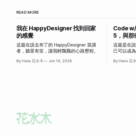
READ MORE
我在 HappyDesigner 找到回家
Code w
的感覺
5，與那
這篇在說去布丁的 HappyDesigner 當講
這篇是在
者，聽眾有笑，讓我輕飄飄的心路歷程。
己可以成
發作的故
By Hana 花水木
Jun 19, 2026
By Hana 花