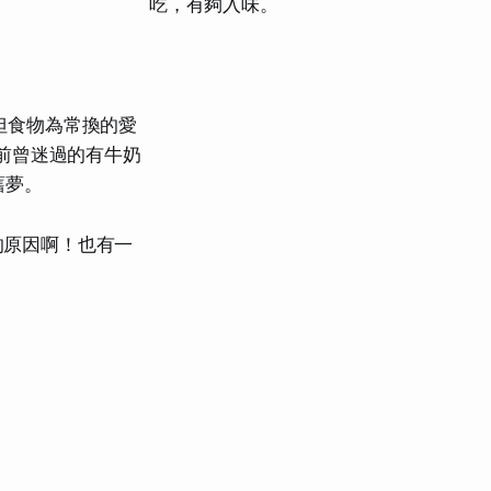
吃，有夠入味。
但食物為常換的愛
前曾迷過的有牛奶
舊夢。
的原因啊！也有一