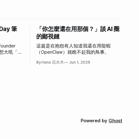
 Day 筆
「你怎麼還在用那個？」談 AI 圈
的鄙視鏈
ounder
這篇是在抱怨有人知道我還在用龍蝦
，好想大吼「我
（OpenClaw）就瞧不起我的鳥事。
心情。
By Hana 花水木
Jun 1, 2026
Powered by
Ghost