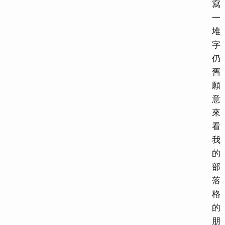
寫
一
堆
字
仍
舊
願
意
來
看
我
的
部
落
格
的
朋