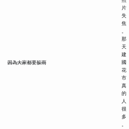
片
失
焦
。
那
天
建
國
因為大家都要躲雨
花
市
真
的
人
很
多
。