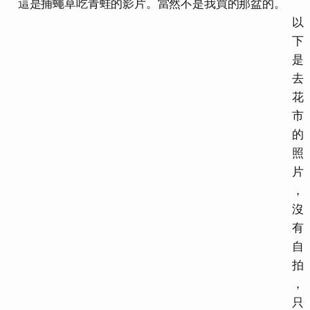
這是捕蠅草吃青蛙的影片。當然不是我買的那盆的。
以
下
是
去
花
市
的
照
片
，
沒
有
自
拍
，
只