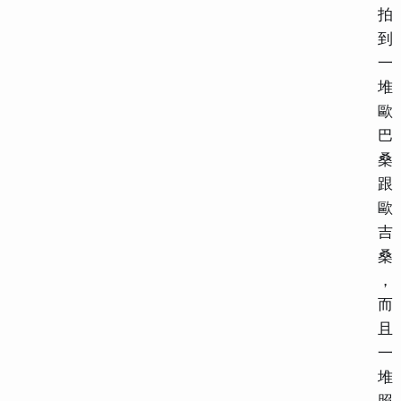
拍
到
一
堆
歐
巴
桑
跟
歐
吉
桑
，
而
且
一
堆
照