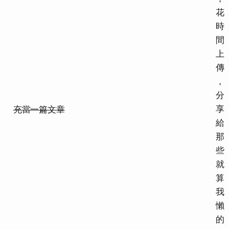
花
時
間
上
傳
，
分
享
充當一篇文章
給
那
些
就
算
我
懶
的