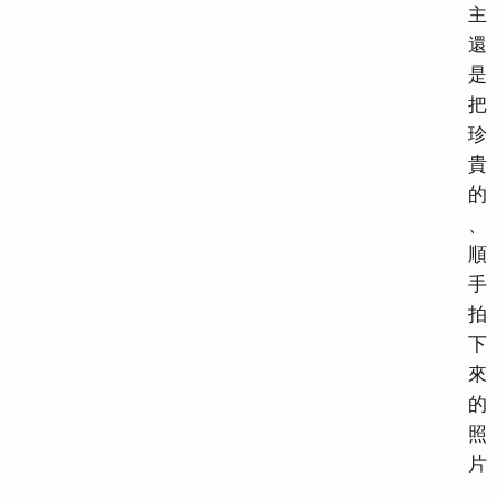
主
還
是
把
珍
貴
的
、
順
手
拍
下
來
的
照
片
，