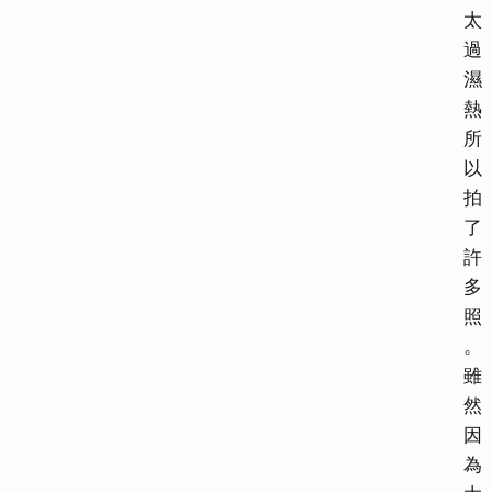
太
過
濕
熱
所
以
拍
了
許
多
照
。
雖
然
因
為