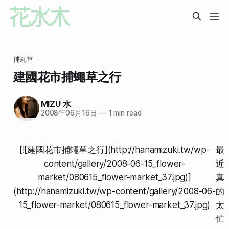
捕蠅草
建國花市捕蠅草之行
MIZU 水
2008年06月16日
—
1 min read
[![建國花市捕蠅草之行](http://hanamizuki.tw/wp-
最
content/gallery/2008-06-15_flower-
近
market/080615_flower-market_37.jpg)]
真
(http://hanamizuki.tw/wp-content/gallery/2008-06-
的
15_flower-market/080615_flower-market_37.jpg)
太
忙