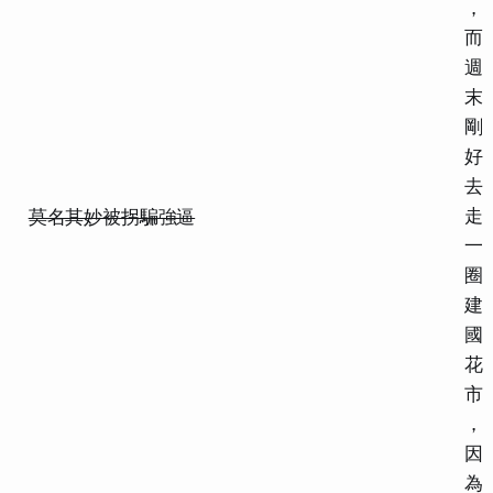
，
而
週
末
剛
好
去
走
莫名其妙被拐騙強逼
一
圈
建
國
花
市
，
因
為