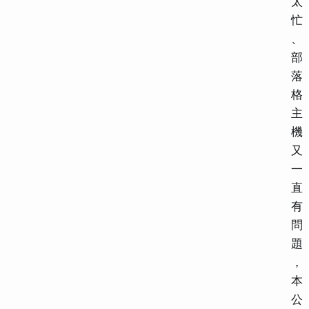
太
忙
、
部
落
格
主
機
又
一
直
有
問
題
，
本
公