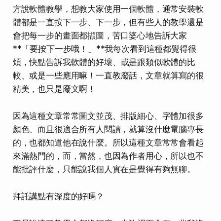
方說軟體教學，想教大家使用一個軟體，通常安裝軟
體都是一直按下一步、下一步，但有些人的教學還是
會把每一步的畫面都擷圖，苦口婆心地告訴大家
**「要按下一步哦！」**我每次看到這種都覺得很
煩，快點告訴我
軟體的好壞
、或是
跟類似軟體的比
較
、或是一些
應用
嘛！一直教廢話，文章就算寫的很
精美，也只是廢文啊！
因為這種文章常常圖文並茂、排版細心、字體加很多
顏色、而且很適合所有人閱讀，就算沒什麼電腦專長
的，也都知道他在說什麼。所以這種文章常常會看起
來滿熱門的，而，當然，也因為作者用心，所以也不
能批評什麼，只能說我個人實在是覺得有夠無聊。
拜託講點有深度的好嗎？