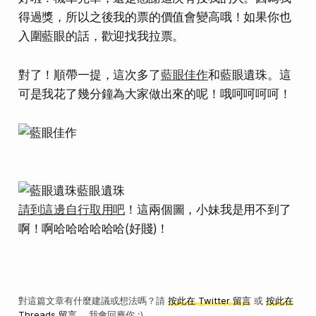
得過獎，所以之後我的票的價值會變高哦！如果你也
入圍藍眼的話，歡迎找我拉票。
對了！順帶一提，這次多了
藍眼佳作
和藍眼遺珠。
這
可是我花了幾分鐘為大家做出來的呢
！哦呵呵呵呵！
請到這邊自行取用吧
！這兩個圖，小妹我是用不到了
啊！啊哈哈哈哈哈哈(好賤)！
對這篇文章有什麼建議或想法嗎？請
按此在 Twitter 留言
或
按此在
Threads 留言
，我會回應你 :)