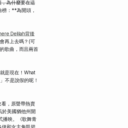
煩，為什麼要在這
單曲榜：**為開頭，
here Delilah背後
，還會再上去嗎？(可
的歌曲，而且兩首
就是現在！What
電影」不是說假的呢！
收看，原聲帶熱賣
人馬於美國猶他州開
式播映。《歌舞青
洛伊和女主角凱碧