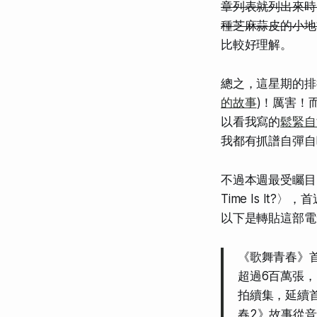
章列表就列出來時
種芝麻蒜皮的小地
比較好理解。
總之，這星期的排行榜
的故事
)！厲害！而
以看我寫的
鬆緊自如的
我都有抓譜自彈自
不過本週最受矚目
Time Is I
以下是轉貼這部電
《歌舞青春》首
超過6百萬張，
拍續集，延續
春2》故事從