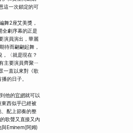
恩這一次鎖定的可
編舞2座艾美獎，
揭開全劇序幕的正是
位主要演員演出，華麗
烈期待而翩翩起舞，
h便說，〈就是現在？
讓所有主要演員齊聚ㄧ
眾一直以來對《歌
首播的日子。
到他的
官網
就可以
種東西似乎已經被
點
、配上節奏的整
。他的歌聲又直接又內
minem(阿姆)