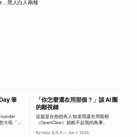
 Hits，黑人白人兩種
 Day 筆
「你怎麼還在用那個？」談 AI 圈
的鄙視鏈
ounder
這篇是在抱怨有人知道我還在用龍蝦
，好想大吼「我
（OpenClaw）就瞧不起我的鳥事。
心情。
By Hana 花水木
Jun 1, 2026