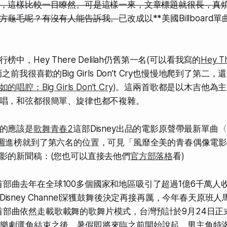
，這樣比較一目瞭然。可是這樣一來，
文章標題就很長
，真
方龜毛呢？有沒有人能告訴我。
已改成以**美國Billboard
中，Hey There Delilah仍舊第一名(可以看我寫的
Hey T
之前我很喜歡的Big Girls Don’t Cry也慢慢地爬到了第二
唱腔：Big Girls Don’t Cry
)。這兩首歌都是以
木吉他
為主
唱，和弦都很簡單、旋律也都不複雜。
的應該是
歌舞青春2
這部Disney出品的電影原聲帶最新單曲〈
t?〉，首週進榜就到了第六名的位置，可見「風靡全美的青春偶像
影的新聞稿：(您也可以直接去他們
官方部落格
看)
部曲去年在全球100多個國家和地區吸引了超過1億6千萬人
Disney Channel深獲鼓舞後決定再接再厲，今年春天原班
首部曲依然走載歌載舞的歌舞片模式，台灣預計於9月24日正
音樂劇選角結束之後，暑假即將來臨之前開始說起，男主角特