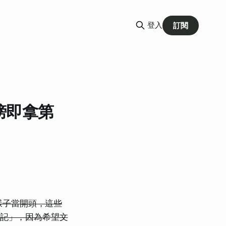
登入
訂閱
進榜即拿第
] 這種樣子當開頭，這些
排行筆記」，因為希望文