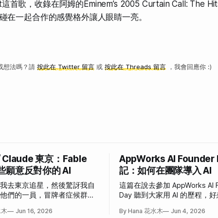
t這首歌，收錄在阿姆的Eminem’s 2005 Curtain Call: The
碰在一起合作的感覺格外讓人眼睛一亮。
或想法嗎？請
按此在 Twitter 留言
或
按此在 Threads 留言
，我會回應你 :)
/ Claude 東京：Fable
AppWorks AI Founder
些願意反對你的 AI
記：如何在團隊導入 AI
說我去東京追星，然後驚訝我自
這篇在說去參加 AppWorks AI F
為他們的一員，冒牌者症候群大
Day 聽到大家用 AI 的歷程
事。
也這樣」和「我也想這樣」的
水木
Jun 16, 2026
By Hana 花水木
Jun 4, 2026