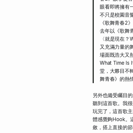
眼看即將擁有
不只是校園音樂
《歌舞青春2》
去年以《歌舞青
〈就是現在？Wh
又充滿力量的
場面既浩大又熱鬧
What Tim
堂，大夥目不
舞青春》的熱
另外也備受矚目的
聽到這首歌。我很
玩完了，這首歌主
體感覺夠Hook。這
斂，搭上直接的節