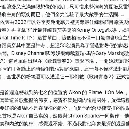
一個浪漫又充滿無限想像的假期，只可惜來勢洶洶的夏培及雷
劇主角的頭銜而已，他們全力進駐了最大敵手的生活圈…..
依舊由2002年以冬季奧運開幕典禮勇奪最佳綜藝節目導演與
春》再度拿下1座最佳編舞艾美獎的Kenny Ortega執導，
at Time Is It?〉這首單曲，這個橋段不僅一口氣包含6
舞蹈貫穿其中更是神奇，超過50名演員為了營造對暑假的熱
。Disney Channel國際娛樂總裁蓋瑞‧馬許Gary Mars
e Is It?〉這首單曲出現在《歌舞青春2》電影序場，一開始就
轉睛的盯著牆上的時鐘倒數假期的來臨，這一幕不僅將激起觀
情，全世界的粉絲還可以透過它一起倒數《歌舞青春2》正式
是首週進榜就到第七名的位置的
Akon 的 Blame It On Me
，
喜歡這首歌整體的節奏，感覺不管是國內還是國外，旋律這
要好聽的點絕不是在旋律的部分，而是他
配合旋律安排的拍
首歌是Akon自己寫的，然後與Clinton Sparks一同製作
奏和內斂的旋律，感覺還不錯。不過我對他印象最深的還是他與E