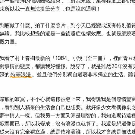
那一個禮拜的假期雖然結束了，對我來說，某種程度上卻仍
束所以我一直無法提筆分享，也是說的通啊！
到底做了什麼、拍了什麼照片，到今天已經變成沒有特別值
無聊。我比較想提的還是一些
後遺症
後續效應。也就是纏繞
股力量。
我看了村上春樹最新的「1Q84」小說（全三冊），裡面青豆
對事情的態度，都讓我好憧憬。說穿了，就是雖然20年沒有
深的
特等浪漫
。並且他們分別獨自過著非常獨立的生活。聽
箱底的寂寞，不小心就這樣被翻上來，我得說我是個感情豐
，看到別人精采的生活會自己也想要。就好像少女看偶像劇
夢中情人一樣。但我另一方面又算是理智的，我知道期待這
寂寞而已，所以我變成，沒有浪漫也就算了。我還是想過像
從來沒有完全獨立過，總是依賴著誰，所以我才會總是無法