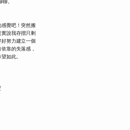
聊聊。
的感覺吧！突然搬
老實說我存摺只剩
好好努力建立一個
有依靠的失落感，
希望如此。
/