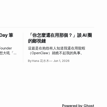
 Day 筆
「你怎麼還在用那個？」談 AI 圈
的鄙視鏈
ounder
這篇是在抱怨有人知道我還在用龍蝦
，好想大吼「我
（OpenClaw）就瞧不起我的鳥事。
心情。
By Hana 花水木
Jun 1, 2026
Powered by
Ghost