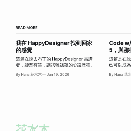
READ MORE
我在 HappyDesigner 找到回家
Code w
的感覺
5，與那
這篇在說去布丁的 HappyDesigner 當講
這篇是在
者，聽眾有笑，讓我輕飄飄的心路歷程。
己可以成
發作的故
By Hana 花水木
Jun 19, 2026
By Hana 花