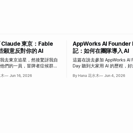
/ Claude 東京：Fable
AppWorks AI Founder
些願意反對你的 AI
記：如何在團隊導入 AI
說我去東京追星，然後驚訝我自
這篇在說去參加 AppWorks AI F
為他們的一員，冒牌者症候群大
Day 聽到大家用 AI 的歷程
事。
也這樣」和「我也想這樣」的
水木
Jun 16, 2026
By Hana 花水木
Jun 4, 2026