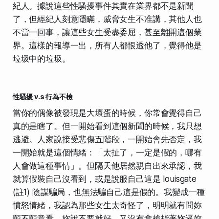
紀人。據說這些性騷擾事件其實在業界都不是新聞
了，但經紀人刻意隱瞞，威脅女生不准講，其他人也
不當一回事，讓這些女生受盡委屈，甚至離開這個業
界。這樣的報導一出，所有人都恨透他了，覺得他是
垃圾中的垃圾。
性騷擾 v.s 行為不檢
當你的偶像被發現是大壞蛋的時候，你常會覺得自己
真的是瞎了。但一開始看到這個新聞的時候，我只想
逃避。人家說接受悲傷五階段，一開始會先否定，我
一開始就是這個情緒：「太扯了，一定是假的，哪有
人會做這種事情」。但隔天他居然親自出來承認，我
就算假裝自己沒看到，或是說服自己這是 louisgate
(註1) 陰謀騙局，也無法騙自己這是假的。我變成一種
憤怒情緒，我認為那些女生太奇怪了，明明就有問妳
願不願意看，妳說不要就好，又沒有拿槍指著妳逼妳