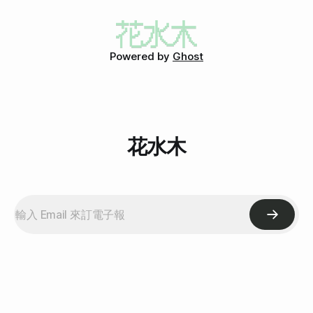
個，那就是「看門狗」，因此能在街上看到的一定是大狗（此
則是「不太能自由行」的國家，畢竟大家都常旅遊，很多地方
為領隊所說，未經查證）。而貓咪呢？貓咪可是伊斯蘭教的守
不是去過，就是已經規劃近期要去。難得可以大團體出遊，當
護神呢！貓奴們是不是都想入教了？據說穆罕默德曾經為了不
然要去一些難度比較高的國家，像是印度、蒙古、中東國家、
想吵醒貓咪，把袖口剪掉（此為領隊所說的故事，未經查證，
非洲、南美洲等等，平常自己不敢去，但由旅行社規劃，有專
Powered by
Ghost
我們領隊很會說故事但他也說了不一定是真的 QQ），因此崇
業領隊和導遊，危險度降低，反而更好玩！ 出發前領隊就再
拜穆罕默德的土耳其人也都延攬這樣的愛貓之心，一代傳一
三建議要多帶一些零食、泡麵，甚至沙拉醬都建議我們自己
代，變成根深蒂固的愛貓文化。 雖然我們不是每個土耳其城
帶，領隊說當地飲食有可能不合胃口，而且每餐都是沒有醬的
市都去過，但至少在
沙拉。有這樣完整的行前訓練，我們對土耳其的食物真的是一
點都不期待，但也因為這樣，遇到好吃的印象特別深刻，還會
覺得自己三生有幸呢！原本以為沙拉都沒有醬，只能像一隻羊
花水木
一樣吃草 QQ，但其實都有橄欖油和石榴醋，真的是萬般感激
感謝阿拉感謝神。 七天的行程其實吃了很多東西，今天想特
別介紹的是「鴉片優格」。這邊的「鴉片」