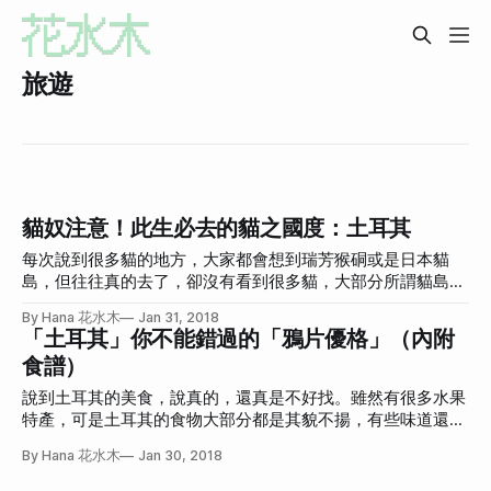
旅遊
貓奴注意！此生必去的貓之國度：土耳其
每次說到很多貓的地方，大家都會想到瑞芳猴硐或是日本貓
島，但往往真的去了，卻沒有看到很多貓，大部分所謂貓島或
貓村都是小範圍的地方，很多時候貓咪都被觀光客煩死了，沒
By Hana 花水木
Jan 31, 2018
有受到真正的關愛，慢慢的就一直一直離開。這次去土耳其，
「土耳其」你不能錯過的「鴉片優格」（內附
終於讓我發現這個真真正正的貓之國度，因為這是用整個國家
食譜）
的貓奴堆積而成的啊！ 《Kedi 貓》是一個關於土耳其貓咪的
紀錄片，裡面有人說「沒有貓，伊斯坦堡就失去了一部分的靈
說到土耳其的美食，說真的，還真是不好找。雖然有很多水果
魂。」土耳其的愛貓程度真的不誇張。別誤會，貓咪不是用來
特產，可是土耳其的食物大部分都是其貌不揚，有些味道還很
吸引觀光客的，土耳其也不會主動把貓當成觀光宣傳（吧？至
奇怪。不過既然都去到那邊了，盡量把自己變成當地人，享受
少我沒看過），而是整個土耳其每一個人都真心非常愛貓，到
By Hana 花水木
Jan 30, 2018
奇妙的食物也是一種體驗。 這次小酒館員工旅遊來到土耳
了一種極端的地步。土耳其不能寵養物狗，狗的用途只有一
其，為什麼是土耳其呢？這是大家提案並票選出來的。提案原