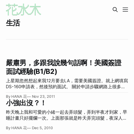
生活
嚴肅男，多跟我說幾句話啊！美國簽證
面試經驗(B1/B2)
上星期忽然想起來我12月要去LA，需要美國簽證。就上網填寫
DS-160申請表，然後預約面試。 關於申請步驟網路上很多人
分享，基本上照著做就對了。 我面試時間是早上八點半。因
By HANA 花
Nov 23, 2011
為美國簽證需要的大頭照尺寸很奇特(5x5cm)，我家附近的照
小強出沒？！
相亭都沒有這種尺寸，聽說AIT附近有，我就提早去那邊再
照。（結果照起來好醜，唉大頭照真的是很罪惡的東西，拍醜
昨天晚上我和可愛的小緒一起去弄頭髮，弄到半夜才到家，早
的話會跟著我好久，又不想花兩次錢在照相亭裡面溜搭太久。
睡計畫只好擺爛一次。上面那張就是昨天弄完頭髮，夜深人靜
之前護照和身份證的醜照就跟了我好幾年~） 八點半開始排
累到快死掉的照片。因為晚睡，當然早起也就跟著失敗… 但晚
By HANA 花
Dec 5, 2010
隊，隊伍之長真是嚇人，建議大家提早到提早排隊。 面試過
上補也可以啊！Wordpress發文可以修改發表時間，口桀 口