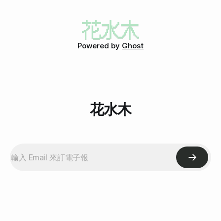
程有四個步驟：資料準備、按指紋、面談、填寫快遞單。有許
桀 口桀 口桀 口桀 雖然這樣講有點詭異，可是自從搬到新家之
多工作人員會幫忙協助看你準備的資料是不是OK的，比方說
後，我好像就一直在等待第一隻蟑螂的出現。打開抽屜、櫃子
是否有改名、是否之前申請過簽證、是否被拒絕過等等。所以
或進廁所時都會下意識地去小心、做好可能會看到大蟑螂的心
帶齊資料就不用擔心。 排隊過程真的非常之無聊，手機又被
理準備。主要是剛搬進來的第一天就在地上看到像是剛生出來
交管，除了寫張明信片給阿啷（Aron變成台灣話還真台）之
的蟑螂寶寶，第三天好像也有看到，總聽人家說蟑螂不是有一
Powered by
Ghost
外，實在沒什麼好做的，只能發呆（應該要多帶一些紙或是畫
就有二，而是當你看到一隻，代表已經有一窩了！一窩大概可
畫本的）。 等了差不多兩個小時終於快到面談了。面談並不
以有30隻。這個理論一直烙印在我心中，只要看到一隻，就像
像我想像一樣在房間裡面，而是像一般郵局那樣有一個一個窗
看到30隻一樣驚嚇。所以如果你覺得我看到蟑螂驚嚇反應過
口，走過去面談即可。也因此聽的到前
大，那真的是情有可原啊！ 前幾天我上了噗浪和Facebook、
Twiiter同時抱怨，看到有人說「因為食物沒掉地上」所以沒蟑
螂等等，讓我紓緩了一下心情。因為我真的很注意我房間的清
花水木
潔，廚房也都會清得很乾淨，絕對不會留食物下來。因為我真
的很怕蟑螂啊！既然我很注重清潔，那應該就不會有事了吧？
結果今天煮晚餐的時候，我