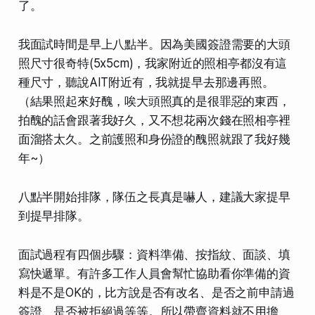
了。
我面試時間是早上八點半。因為美國簽證需要的大頭
照尺寸很奇特(5x5cm)，我家附近的照相亭都沒有這
種尺寸，聽說AIT附近有，我就提早去那邊再照。
（結果照起來好醜，唉大頭照真的是很罪惡的東西，
拍醜的話會跟著我好久，又不想花兩次錢在照相亭裡
面溜搭太久。之前護照和身份證的醜照就跟了我好幾
年~）
八點半開始排隊，隊伍之長真是嚇人，建議大家提早
到提早排隊。
面試過程有四個步驟：
資料準備、按指紋、面談、填
寫快遞單
。有許多工作人員會幫忙協助看你準備的資
料是不是OK的，比方說是否有改名、是否之前申請過
簽證、是否被拒絕過等等。所以帶齊資料就不用擔