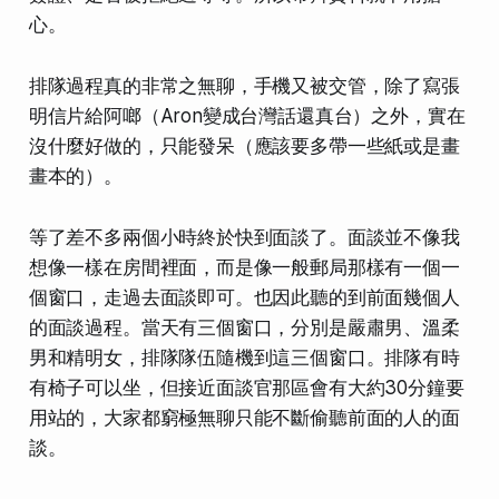
心。
排隊過程真的非常之無聊，手機又被交管，除了寫張
明信片給阿啷（Aron變成台灣話還真台）之外，實在
沒什麼好做的，只能發呆（應該要多帶一些紙或是畫
畫本的）。
等了差不多兩個小時終於快到面談了。面談並不像我
想像一樣在房間裡面，而是像一般郵局那樣有一個一
個窗口，走過去面談即可。也因此聽的到前面幾個人
的面談過程。當天有三個窗口，分別是
嚴肅男、溫柔
男和精明女
，排隊隊伍隨機到這三個窗口。排隊有時
有椅子可以坐，但接近面談官那區會有大約30分鐘要
用站的，大家都窮極無聊只能不斷偷聽前面的人的面
談。