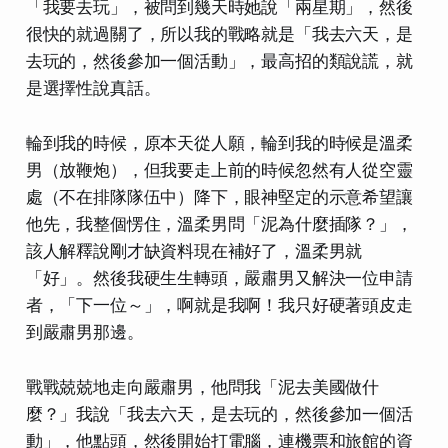
「我要去玩」，被問到幾天時她說「兩星期」，然後
很快的就過關了，所以我的戰略就是「我去六天，是
去玩的，然後參加一個活動」，
最高招的類說謊，就
是選擇性說真話。
輪到我的時候，原本天從人願，輪到我的時候是溫柔
男（放鞭炮），但我要走上前的時候忽然有人從空靈
處（不在排隊隊伍中）降下，眼神堅定的示意希望讓
他先，我整個愣住，溫柔男問「泥為什麼插隊？」，
該人解釋說剛才缺資料現在補好了，溫柔男就
「好」。然後我硬生生轉頭，嚴肅男又解決一位申請
者，「下一位～」，啊就是我啊！我只好硬著頭皮走
到嚴肅男那邊。
戰戰兢兢地走向嚴肅男，他問我「泥去美國做什
麼？」我說「我去六天，是去玩的，然後參加一個活
動」，他點頭，然後開始打電腦，連機票和旅館的資