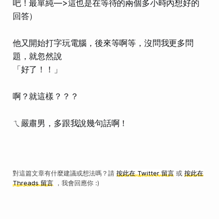
吧！最單純—>這也是在等待的兩個多小時內想好的
回答）
他又開始打字玩電腦，後來等啊等，沒問我更多問
題，就忽然說
「好了！！」
啊？就這樣？？？
ㄟ嚴肅男，多跟我說幾句話啊！
對這篇文章有什麼建議或想法嗎？請
按此在 Twitter 留言
或
按此在
Threads 留言
，我會回應你 :)