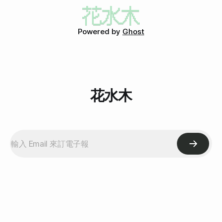
然我好心痛，是真的心臟的位置會痛，妳知道嗎？我一直有這個
病。」把這些話打出來真的會肉麻到想吐，但是男生說這句話的
候，誠懇到讓人真的相信他的心臟有問題，因而心疼地把心事全
Powered by
Ghost
出。在一起久了之後，再也沒聽說心臟有問題的事。 第二招：好個
聲東擊西。說要來找我，然後似乎又有急事，
花水木