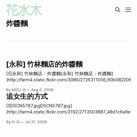
炸醬麵
[永和] 竹林麵店的炸醬麵
[![[永和] 竹林麵店：炸醬麵[永和] 竹林麵店：炸醬麵]
(http://farm4.static.flickr.com/3086/2726311056_60b0822068.j
(http://www.flickr.com/photos/hanamitsuki/2726311056/ "Flick
By MIZU 水
Aug 2, 2008
花水木 的 [永和] 竹林麵店：炸醬麵")我不知該怎麼形容，之前就
追女生的方式
[稍微提到這家店](http://hanamizuki.tw/2008/07/30/chasing-
after/)，而今天想好好正式介紹一下。 那就是竹林路上的竹林麵店，
[![DSCN5787.jpgDSCN5787.jpg]
住永和一定要來吃啊！這家店的炸醬麵真的好吃，而且老闆們很
(http://farm4.static.flickr.com/3192/2713503887_48d1c6a9e7.j
可愛。下圖是店面的樣子，因為生意太好，所以旁邊兩間也變成
(http://www.flickr.com/photos/hanamitsuki/2713503887/ "Flick
By KI 木
Jul 31, 2008
的座位區。 麵要攪一攪才能開始吃，
花水木 的 DSCN5787.jpg")這篇絕對不是教學，而是今天吃炸醬
時候，突然想到一些男女朋友剛在一起的事情，以及在一起很久
的差別。很有趣。 第一招：「妳心情不好？怎麼了嗎？告訴我，不