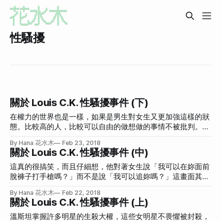
性騷擾
關於 Louis C.K. 性騷擾事件 (下)
在權力的世界也是一樣，如果是男生對女生又更加強這樣的狀
態。比較高的人，比較可以自由的做想做的事情不被批判。他
覺得很悲傷，但他認為 Louis C.K. 一年半後會回來，他說他在
By Hana 花水木
Feb 23, 2018
某一場秀有問過大家如果 Louis C.K. 回來會不會想聽，大概
關於 Louis C.K. 性騷擾事件 (中)
70% 都想聽，他還開玩笑說也許可以一回來就先在台上打手
槍。
這真的很搞笑，而且仔細想，他對著女生說「我可以在妳面前
脫褲子打手槍嗎？」而不是說「我可以追妳嗎？」這畫面其實
也是真的很搞笑，非常「Louis C.K.」的，怎麼會構成性騷
By Hana 花水木
Feb 22, 2018
擾？其實嚴格來說這根本不是性騷擾，新聞裡面也只用
關於 Louis C.K. 性騷擾事件 (上)
Sexual Misconduct，也就是「行為不檢」來形容，所以其實
沒有到性騷擾的程度。雖然這樣說很怪，但我覺得大家應該要
溫斯坦掌握許多明星的生殺大權，這些女明星不畏懼被封殺，