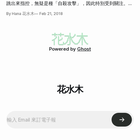
原諒他。有看過他所有的表演的人，應該都會覺得這種性騷擾
跳出來指控，無疑是種「自殺攻擊」，因此特別受到關注。隔
的方式實在太可悲了，可悲到好笑。
月，有 2~3 位女性喜劇演員接受訪問，說 Louis C.K. 十五年
By Hana 花水木
Feb 21, 2018
前曾在某個派對旁邊沒有其他人時，跟她們詢問「我現在可以
脫褲子打手槍嗎？」。當她們認為是開玩笑的時候，想說傻笑
帶過就好，Louis C.K. 還真的在她面前脫褲子打起手槍來。
Powered by
Ghost
花水木