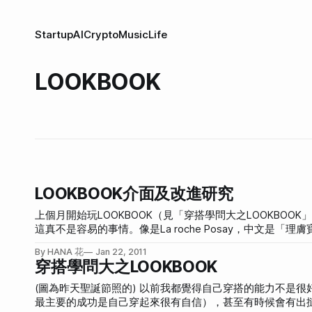
Startup
AI
Crypto
Music
Life
LOOKBOOK
LOOKBOOK介面及改進研究
上個月開始玩LOOKBOOK（見「穿搭學問大之LOOKB
這真不是容易的事情。像是La roche Posay，中文
後問到像是去香港可以買哪些牌子、去歐洲推薦買什麼，很多女生都可以如數家珍，
By HANA 花
Jan 22, 2011
從網路。像LOOKBOOK的穿搭照都會標示品牌、價格等，是很棒的學習園地。 如
穿搭學問大之LOOKBOOK
http://lookbook.nu/hanamizuki。 在我加入會員之後，他們創辦者Yuri寫了封信給我，雖然後來發現一定是群組信只是套用名字token而已，
不過我還是回信寫了很多的建議給她，希望LOOKBOOK可以變得更好。 這是她寫給我的信。 Hi Hanamizuki! just wanted t
(圖為昨天聖誕節照的) 以前我都覺得自己穿搭的能力不是很好，自己搭衣服的成功率不是很高（所謂「成功」不光指別人誇說你穿的好看，
welcome to LOOKBOOK.nu! were glad to
最主要的成功是自己穿起來很有自信），甚至有時候會有出