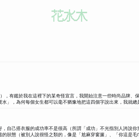
OOK」），有鑑於我在這裡下的某奇怪宣言，我開始注意一些時尚品牌、
是「理膚寶水」，為何每個女生都可以毫不猶豫地把這四個字說出來，我就
這簡直是天才！ 我也想要這樣。 但我切入的點仍舊是
果你也有在玩，歡迎加入我：
o say hello and
搥的狀態（被別人說很怪之類的，像是「尬麻穿窗簾」、「你這是毛