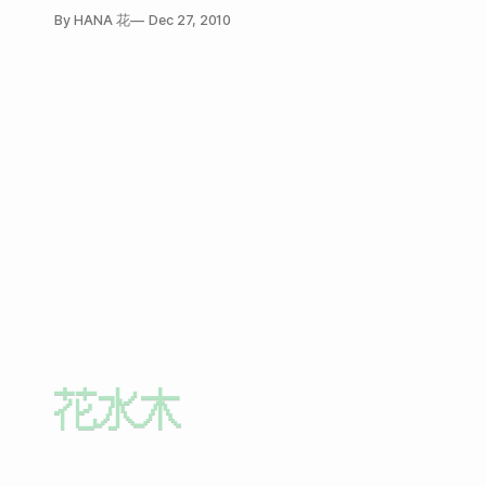
等），所以一直以來都在研究如何搭配衣服，也就是所謂的時尚。說起來真害羞。 剛好最近要出國一個
By HANA 花
Dec 27, 2010
所以這一陣子非常認真地研究如何用最少的單品搭配出最多
單品搭出很多天。 關於搭配的照片、心得之後會陸續分享，今天要先介紹時尚界很知名的網站：LOOKBOOK。 網址：http://lookbook.nu/
我覺得這個網站的發想非常好，可惜中文化不完整。他主要功
服務裡面，規定真的很重要，規定越多，內容才會越精緻。
LOOKBOOK對穿搭照