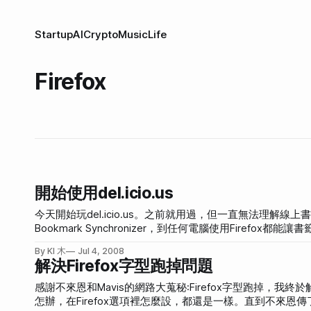
Startup
AI
Crypto
Music
Life
Firefox
開始使用del.icio.us
今天開始玩del.icio.us。之前就用過，但一直無法理解
Bookmark Synchronizer，到任何電腦使用Firefox都能讓書籤
del.icio.us，是因為我發現想加入書籤的東西實在太
By KI 木
Jul 4, 2008
加進Firefox的書籤的話，那真的事太亂太難整理了。我一直都
解決Firefox字型跑掉問題
然能搜尋，卻也不是那麼方便。 所以我就開始使用del.icio.us。好處很多，除了同步、搜尋方便之外，還可以找出類似的網頁、建議的標
籤。當然日常所常用的網站：如我的信箱、我的部落格後台、客
感謝不來恩和Mavis的網路大蒐秘:Firefox字型跑掉，我
而那種突然發現好文章、好網站，就丟給del.icio.us。加入del.icio
怎辦，在Firefox選項裡怎麼設，都還是一樣。直到不來恩傳了Mav