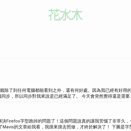
線上書籤除了到任何電腦都能看到之外，還有何好處。因為我已經有好用的Fo
同步，所以同步對我來說是已經滿足了。 今天會突然覺得還是需要
多，比方說一篇好文章、或是有趣的網頁，這些並非日常所需的常用網站或
很為整理Firefox的書籤所苦，有時明明加過，卻臨時找不到，而Fire
戶網站、常去的討論區及部落格等常用網站，我仍舊會使用Firef
終於解決Firefox字型跑掉的問題了！這個問題說真的讓我苦惱了非常久
.us時順手加上標籤，確保以後想要時一定找得到。 我是使用Firefox附加
is的文章給我看，我摸來摸去照做，才終於解決了！ 下圖是字型跑掉的樣