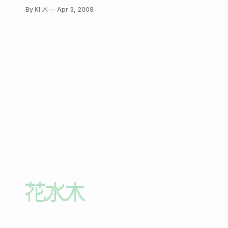
元
子: 這邊再一次整理解決的方式，完全是學Mavis的！ 1.在空白分頁打about:config 2.按右鍵-新增字串, 如下圖 3.新增四次自串跟值, 分別為:
By KI 木
Apr 3, 2008
個人設定名稱(刮號內是內含值) 要注意不要不小心把空格複製進去哦！名稱和內含值的前後都是沒有空格的。 我知道下面好像有，可是不要
複製到空格！乖！ font.name.monospace.x-unicode(Arial, 新細明體) font.name.sans-serif.x-unicode(Arial, 新細明體) font.name.serif.x-
unicode(Arial, 新細明體) font.name.sans-serif.