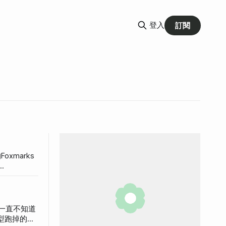
登入
訂閱
xmarks
網頁，全都
fox書籤雖
ox來整理。
，一直不知道