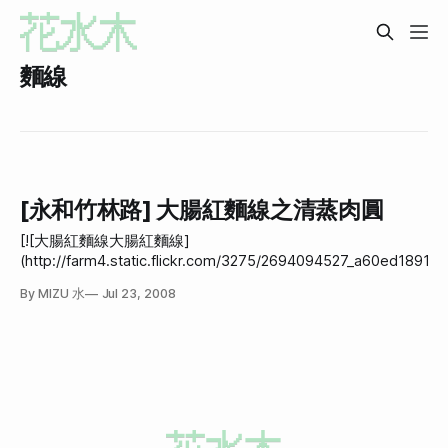
麵線
[永和竹林路] 大腸紅麵線之清蒸肉圓
[![大腸紅麵線大腸紅麵線]
(http://farm4.static.flickr.com/3275/2694094527_a60ed18915.j
(http://www.flickr.com/photos/hanamitsuki/2694094527/ "Flic
By MIZU 水
Jul 23, 2008
花水木 的 大腸紅麵線")很容易莫名其妙喜歡上一個食物，現在是
圓。可是還沒找到能夠當我老公的肉圓(如果結婚的話就會每天吃
目前沒找到能讓我每天吃到的肉圓)。 因為肉圓癮很大，在撲浪和推
特發出求救之後，又一堆人給我看我買不到的肉圓照片，害我更
吃。 後來問了朋友(嚴格來說是他又去問朋友)，他推薦永和竹林路的
竹林國小旁，有一家「迪化街大腸紅麵線」，有肉圓還不錯。 所以就
殺去了。 一到現場我也不管三七二十一就跟老闆說「一份肉圓」，老
闆瞪了瞪我，不鳥我，然後我轉頭看才發現很多人在排隊，就害