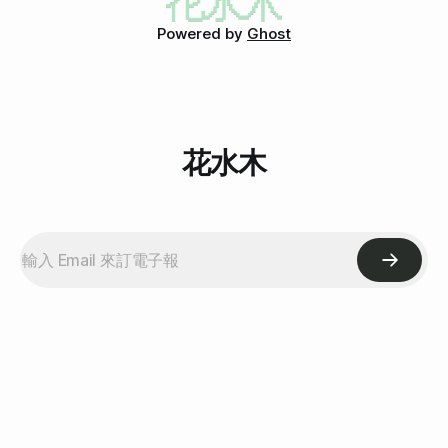
他沒有毒耶！不知為何，有種說不出來的奇怪感覺。您了解
Powered by
Ghost
嗎？您有辦法說出我的感覺嗎？我說不出。 不過我到是可以
很中肯的說一句，張君雅小妹妹，妳妳妳的捏碎麵真的、真的
很難吃耶！虧我還買了五包。 算了，回家煮水餃。
花水木