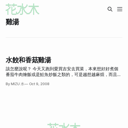
雞湯
水餃和香菇雞湯
該怎麼說呢？ 今天又跑到愛買吉安去買菜，本來想好好煮個
番茄牛肉燴飯或是鮭魚炒飯之類的，可是越想越麻煩，而且又
很餓，最後買了去骨雞腿、香菇來做香菇雞湯，還有買水餃
By MIZU 水
Oct 9, 2008
(都是隨便丟到鍋子就煮好的那種)。我幾乎沒有在自己買冷凍
水餃的，因為我總覺得煮水餃實在太沒挑戰性，不如吃別人煮
好的。XD 不過今天太懶，就買水餃了，因為完全不懂，所以
挑了最便宜的，這包只要69元耶！是冰櫃中最便宜的。應該，
應該不會是大陸製的吧！好害怕。(抖抖) 總之，逛呀逛，看到
許多價格標籤旁邊都多了黃黃的一張紙，對，就是最上面的
「檢驗合格」那張圖，真屌啊！而且不只如此，有的還會在旁
邊加一張「行政院衛生署 書函」或「百分之百安全」來證明