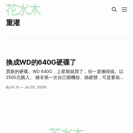
重灌
換成WD的640G硬碟了
買新的硬碟。WD 640G，上星期就買了，但一直懶得搞。以
2500元購入。 雖非第一次自己開機殼、搞硬體，可是要裝好
硬碟整理好機殼，然後把系統(WinXP)灌到新硬碟、還要分割
By KI 木
Jul 29, 2008
磁區，把舊硬碟的東西複製過去，難度還真不小。 原本機殼
內有3顆硬碟，兩顆160G SATA的架了Raid 0，這兩顆其中一
顆是SATA剛出的時候買的，所以支援舊型電源插孔，另一顆
只能插SATA電源。而新買的WD 640G也只能插SATA電源，問
題是我的Power只供應一個SATA電源(很老舊)，想了想，只好
把新的硬碟用外接盒的電源插電，再用SATA線接到主機板
上。 總之現在機殼不能關。是這個樣子的囧境。 原本的系統
是灌在Raid0的硬碟，本來想說先Ghost，然後再還原到新買