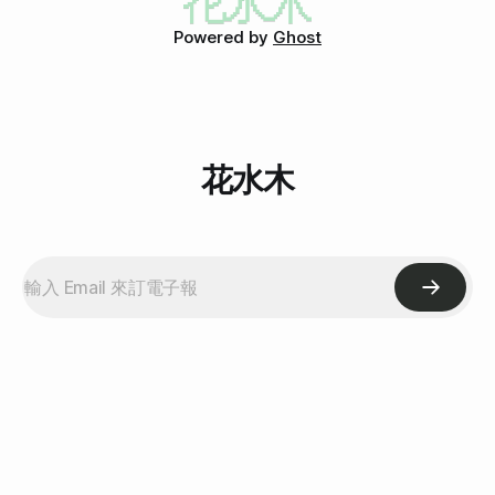
的硬碟。但還原之後會變這樣。 重開機之後就進不去XP，所
Powered by
Ghost
以我只好接受完全重灌XP的命運了！硬碟速度跟舊的架Raid0
似乎差不多，有空再測。(我好宅)
花水木