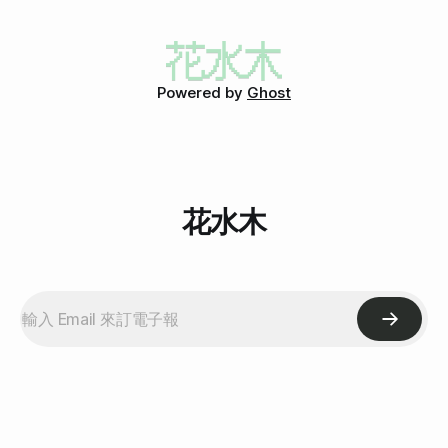
來想說他們可能不會再找我了，沒想到，還是找我了耶！亞
他們吃的那次搞不好就真的比你索尼吃的那次好吃，你是想怎
呼！ 所以這次我也有很多圖！！！！！ 這次的產品是St.
樣？ 這話題就像月經一樣，週而復始。其實我承認，看他的
Clare的木瓜去角質霜和絲瓜露，然後很巧地，上次試用的Du
文章的確會有點痛快，只是，若不是為了吸引人氣，他何必用
Phee系列也有去角質霜，而最近我老闆天天對我耳提面命，
這樣激烈、會讓大家不是想罵就是想挺的口氣寫文章呢？不過
說只要性質相近的東西，都一定要PK一下啦！有PK才有人
Powered by
Ghost
他的方式比王浩宇有骨氣多了，因為他是一貫的有個性，而不
氣，有人氣才有生意啊！所以，我第一個想到的就是要拿這兩
會人格分裂一樣，一下這樣一下那樣。 總之，我想說的是，
樣產品來PK，希望不會違反試用限制。 PK開始 PK主題：去角
看完索尼的文章之後，我決定了，雖然還沒有人找我試用大東
質霜 PK指標：能搓出較多手上的老泥丸，就算PK勝利！ PK地
西(之前
點：花水木小姐的左手背和右手背 PK裁判：花水木 公平聲
明：花水木的兩隻手，基本上使用方式不會差太多。雖然右手
會擦屁股、左手會拉褲子，但基本上手背的部分，幾乎沒有在
花水木
保養，也從來沒有去角質過，因此在此將兩手手背視為一樣。
要PK的就是這兩罐東西：(左：St. Clare，