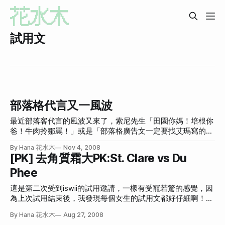
試用文
部落格代言又一風波
最近部落客代言的風波又來了，索尼先生「田園你媽！培根你
爸！牛肉拎鄒罵！」或是「部落格廣告文一定要找艾瑪寫的理
由」這樣類似的文章很多，而且都會吸引一大票人去看去留
By Hana 花水木
Nov 4, 2008
言，內容真的好酸好酸。 第一篇看過之後，我覺得麥當勞好
[PK] 去角質霜大PK:St. Clare vs Du
不好吃，真的是見人見智以及看那家麥當勞幫你做的那個漢堡
Phee
好不好。比方說我覺得麥當勞薯條滿好吃的，我曾經有一陣子
每天晚上都去買，直到我真的覺得不能再這樣下去，為了戒
這是第二次受到iswii的試用邀請，一樣有受寵若驚的感覺，因
掉，強迫自己吃涼掉的薯條(很噁心)來讓自己對薯條幻滅，才
為上次試用結束後，我發現每個女生的試用文都好仔細啊！附
不會每天都想吃。 但雖然我很喜歡他們的薯條，有時還是會
一大堆圖就算了，連每個步驟都解釋的很清楚，反觀我，只落
吃到太軟太硬很噁心的或太少的，也是會生氣。而且，艾瑪他
By Hana 花水木
Aug 27, 2008
落長寫了一篇文章，圖只有一張完全沒路用的產品圖而已。本
們是要代言，當然會用比較正面的嘴巴去吃，很正常嘛！然後