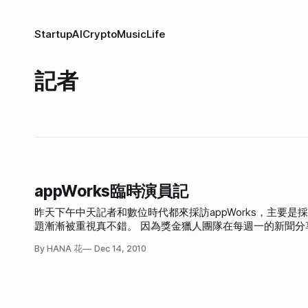
Startup
AI
Crypto
Music
Life
記者
appWorks臨時演員記
昨天下午中天記者和數位時代都來採訪appWorks，主要是
題漸漸被重視真不錯。 因為獎金獵人團隊在每週一的新聞分享之後直接開會（大家都是先去吃飯），所以當我們吃完回來時，已經看到記者
在採訪了。 記憶中，這輩子我有三次被電視台採訪的經驗，第一次是大學時候校園金曲獎得獎時被採訪，有電視也有報紙，當時的照片拍的
By HANA 花
Dec 14, 2010
不錯所以我一直有保留。第二次是今年四月獎金獵人連署捷
者真的好辛苦，採訪還要想劇情，真不容易。 這張圖是吃完飯回到辦公室，看到記者正在請Jackey假裝用電腦，要拍這個畫面，然後採
訪。 並且我驚訝的發現大家都在裝認真。所以我也趕快坐好開始裝認真，我最會這個了。 記得之前在甲尚科技做網路行銷的時候，上班時
會跟同事聊MSN，有時聊到好笑話題，我常常對著電腦螢