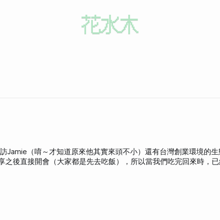
採訪Jamie（唷～才知道原來他其實來頭不小）還有台灣創業環境的
運影片評審不公的事件，我很緊張所以超做作的。第三次就是昨天了
幕笑個不停。有天我的上司找我，很委婉地告訴我有時候上班的時候正