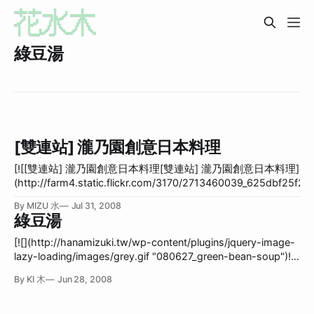
綠豆湯
[雙連站] 瀧乃園創意日本料理
[![[雙連站] 瀧乃園創意日本料理[雙連站] 瀧乃園創意日本料理]
(http://farm4.static.flickr.com/3170/2713460039_625dbf25f2.jp
(http://www.flickr.com/photos/hanamitsuki/2713460039/ "Flick
By MIZU 水
Jul 31, 2008
上 花水木 的 [雙連站] 瀧乃園創意日本料理")前幾天跟國中同學吃
綠豆湯
的，這家店在雙連站附近的巷子裡，店裡很舒服。 握壽司，其中鮭
魚握壽司的鮭魚份量真大，吃起來非常非常滿足。 鮭魚炒飯，正常
[![](http://hanamizuki.tw/wp-content/plugins/jquery-image-
好吃。 天婦羅，配烏龍麵吃，大家是會把炸蝦放進烏龍麵的湯裡
lazy-loading/images/grey.gif "080627_green-bean-soup")![]
嗎？那樣好奇怪哦！ 烤牛肉，也很不錯。 炸豆腐，正常好吃，但還
(http://hanamizuki.tw/wp-
By KI 木
Jun 28, 2008
是比較想念美觀園的炸豆腐。 最後店家還送綠豆薏仁湯呢！ 整體來
content/uploads/2008/06/080627_green-bean-soup-
說還不錯，最後因為吃不完，店家還很輕切地幫我們打包，服務
350x262.jpg "080627_green-bean-soup")]
度很好。
(http://hanamizuki.tw/wp-