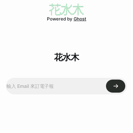
content/uploads/2008/06/080627_green-bean-soup.jpg)今
天一整天都待在家，總算是可以躲一躲白目的恐怖行為。今天
是第六天，我很乖，沒因為白目造成什麼大災難，頂多是煮綠
Powered by
Ghost
豆湯沒量好綠豆跟水的比例，造成變綠豆粥。但這是我自己受
害，而且災情很小，只要分成兩鍋就好。 來說一下其他白目
例子。白目很可怕，做的小事情都可能變成大的災難。
花水木