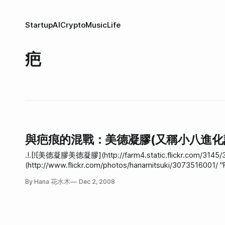
Startup
AI
Crypto
Music
Life
疤
與疤痕的混戰：美德凝膠(又稱小八進化
.!.[![美德凝膠美德凝膠](http://farm4.static.flickr.com/3145
(http://www.flickr.com/photos/hanamitsuki/3073516001/ "Flickr 上 花
的傷疤。這個傷口本來最大的痛苦是痛和癢，現在變成疤很
By Hana 花水木
Dec 2, 2008
果我想裝正式的時候，穿OL裙卻看到膝蓋有大疤，真的好
疤就是這樣討厭的東西，沒辦法博得同情，沒有任何用處，進展也緩慢。 問來問去除疤妙法之後(其實也只有問一
「美德凝膠」這玩意兒還不錯。 老