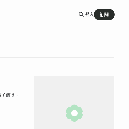
登入
訂閱
的套裝，如
黑很噁心，