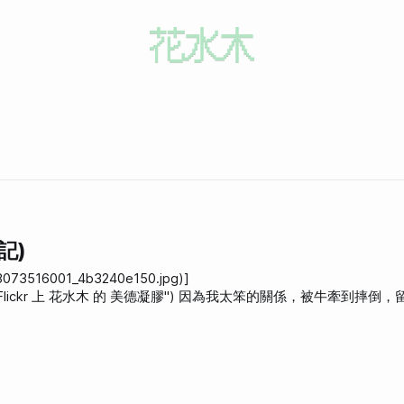
記)
/3073516001_4b3240e150.jpg)]
水木 的 美德凝膠") 因為我太笨的關係，被牛牽到摔倒，留了個很大
醜這件事情最困擾我，都不敢穿裙子了！而且話說我才剛買一套超貴
丟臉啊！因為這種東西不會痛，所以沒人會同情我，只會覺得我膝蓋很
些網友和一家藥局)，得知
闆一看到我的傷疤，馬上如獲至寶地說「哦我知道最適合這傷疤的藥」，然後拿出這個凝膠，