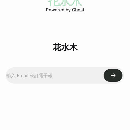
中第一堂瑜珈課。 現在我剛練完，回到家正在吃水餃(這一包
Powered by
Ghost
水餃今天吃完了，今天吃了17顆)。 之前聽過別人說瑜珈，有
人說「練完很舒服」、「練完心裡會很平靜」，也有人說「全
身痠痛」、「動作根本做不來嘛」，因為我小時候練過民俗舞
蹈，當時還會劈腿、下腰，身體算是很柔軟，而且在學校每次
坐姿體前彎，都會是全班最高分的，所以，
花水木