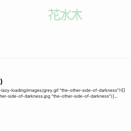
)
-lazy-loading/images/grey.gif "the-other-side-of-darkness")![]
her-side-of-darkness.jpg "the-other-side-of-darkness")]
the-other-side-of-darkness.jpg)*此圖截自[傑利的旅遊筆記]
說甚麼這幅畫有很