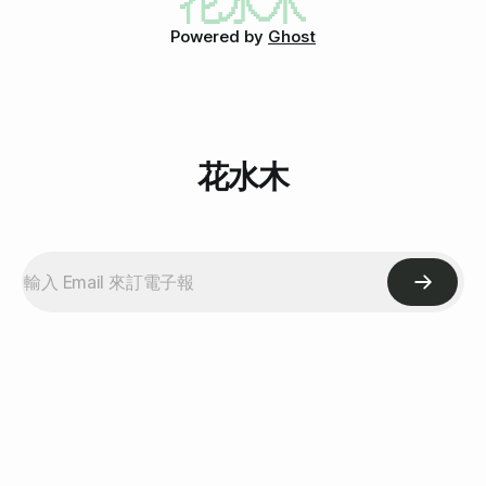
的，圖片中是烘培專用的小粒小粒巧克力，這樣比較好融化。
Powered by
Ghost
用微波爐融化，好懶惰，原來可以這樣。 第四步、加糖、雞
蛋、麵粉，打爛他們 把準備的食材混在一起，好多糖喔！真
不健康（偷偷說）。 攪拌是有順序的，
花水木