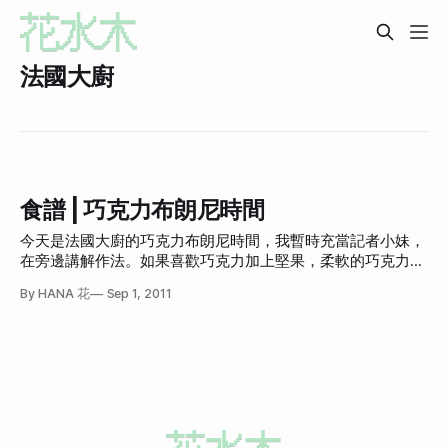
法國大廚
食譜 | 巧克力布朗尼時間
今天是法國大廚的巧克力布朗尼時間，我暫時充當記者小妹，
在旁邊講解作法。如果喜歡巧克力加上堅果，柔軟的巧克力蛋
糕加上脆脆的堅果口感，那一定要試試看巧克力布朗尼。 第
By HANA 花
Sep 1, 2011
一步、準備堅果 買來的堅果雖然可以吃，但烤過口感會更
好，會稍微軟一點但仍然是脆的。你總不想吃蛋糕時牙齒突然
咬到超硬物的掃興吧！ 所以把堅果平平的排在烤盤上面，大
約180度烤個10分鐘，中途不時拿出來翻一翻會更好喔！ 堅果
的選擇可以依照個人喜好，但要注意不能買已經調味的。 第
二步、準備食材 巧克力 280g 奶油 280g 白糖 400g 雞蛋 5顆
鹽少許 麵粉 200g 第三步、融化巧克力和奶油 這次巧克力選
的是苦甜巧克力，在台灣也買得到喔！但台灣買到的是大塊