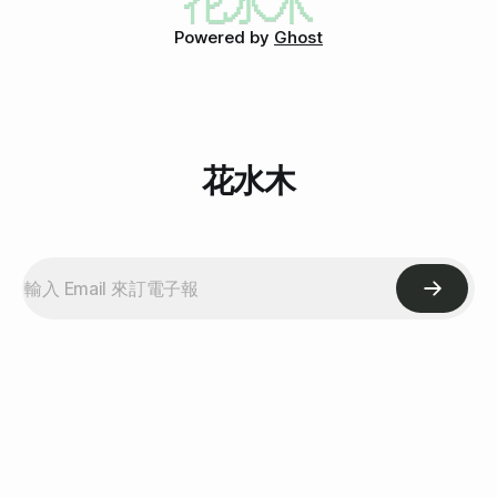
把的生魚片來吃還是很爽，上面那一段看看就好，因為真的很
爽啊！哈哈哈！不要取消掉嘛(突然怕上閤屋老闆看到我的文
Powered by
Ghost
章，就真的不讓客人自己拿了…真是自以為是)！再來個近照
吧！ 接下來第二盤，他們的柳葉魚沾的是照燒醬，真的超級
好吃的啊！之前我一直沒有很喜歡這種裡面都是乾乾的卵的
魚，但偏偏身邊的人都很愛吃，搞得我好像也非得愛吃一樣。
不過照燒醬的柳葉魚真
花水木