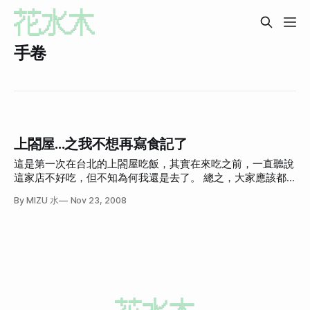
手卷
上閤屋...之我不想再寫食記了
這是第一次在台北的上閤屋吃飯，其實在來吃之前，一直聽說
這家店不好吃，但不知為何我還是去了。 總之，大家應該都
很熟悉，這家店位於東區華納威秀旁邊的Neo19的樓上，網站
By MIZU 水
Nov 23, 2008
做的不是很好，不但有突然出現的嚇人音樂之外，table排版
的有點死氣沉沉。 我吃的是晚餐，大約一人九百。可以吃到
飽。 這邊的生魚片是直接放在那邊一堆一堆給你自己夾，很
爽，所以我的暴力朋友第一盤就拿了這麼多。 我看到之後，(
⊙ o ⊙ ) 說也奇怪，多到這種程度，好像就會突然覺得沒那麼
好吃了。一般吃到飽的生魚片都是要跟服務人員點了之後，師
傅才會切給你，雖然總會覺得每次都給一點點，但那樣反而比
較覺得珍貴，人還真是犯賤。 但雖然這樣講，能這樣挖一大