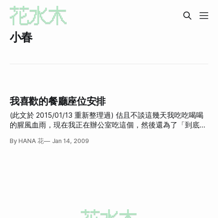
小春
我喜歡的餐廳座位安排
(此文於 2015/01/13 重新整理過) 估且不談這幾天我吃吃喝喝
的腥風血雨，現在我正在辦公室吃這個，然後還為了「到底是
為巧克力還是餅乾而吃的」而煩惱不已，回頭看了看辦公桌，
By HANA 花
Jan 14, 2009
有蛋捲、泡麵、酸酸條、小七特濃紫海苔洋芋片，都是好好吃
的東西，可是我變胖了(瞬間自首)。 然後瑜珈的課程又結束
了，現在我除了洗完澡吹頭髮的時候，半蹲著(坐假椅子)來訓
練下盤的力量，勉強算是小運動，完全沒其他運動，真是渾身
不對勁。不知最近有沒有什麼跑跳鬧鬧登山的活動？或是，如
果買了這本書並且逼自己看完，我會不會就有辦法下定決心每
天跑步？ 先來自首一下我吃了什麼。我真的很不應該，其中
還有一次燒烤吃到飽沒算進去。 其一、小春日本料理吃到飽