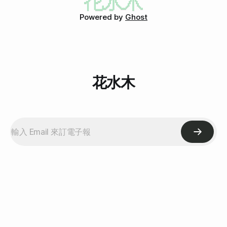
這是大概第七次去吃小春，也是這大半年來的第五次，當然，
我現在不寫食記了，所以不能講太多。總之，小春老闆似乎一
Powered by
Ghost
眼就知道我會寫文誇獎他們，所以我一去，他們就送上鮭魚腹
上來，害得我開始覺得鮭魚其他部位根本不能吃，因為腹部好
好吃。可是這不是每次都有，所以別羨慕我。 其二、全台灣
第一好吃鰻魚飯
花水木