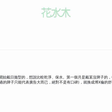
過的牌子只能代表廣告大而已，絕對不是有口碑)，就換成博X倫的舒
只是有幾次左眼戴上去之後，右眼的要戴上時破掉，害我左右眼的數
的話，會變成最後只剩左眼或右眼@@)。不過這都還OK，反正是在我
掉隱形眼鏡好了。靠！一拿掉整個嚇到，拔掉的隱形眼鏡是這樣的。 
形眼鏡居然是破的，戴隱形眼鏡這麼久了，老娘拔戴的技術好的很，