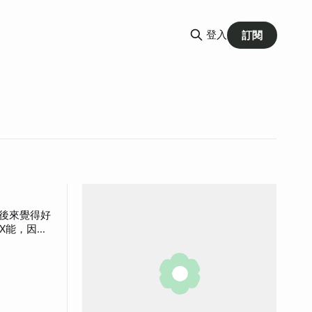
登入
訂閱
X能，因為
量不一樣了
手上破的，
很好！
從來沒遇過