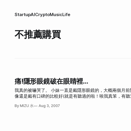
Startup
AI
Crypto
Music
Life
不推薦購買
痛!隱形眼鏡破在眼睛裡…
我真的被嚇哭了。 小妹一直是戴隱形眼鏡的，大概兩個月前開始戴日拋型的，想說比較乾淨、保水。第一個月是戴某沒牌子的，後來覺得好
像還是戴有口碑的比較好(就是有聽過的啦！唉我真笨，有聽
能舒服嘛！嗯！其實一開始使用時，嚴格來說也都還OK，
By MIZU 水
Aug 3, 2007
(我左右點度數不同，所以是左右各買30片，所以數量不同
丟掉、賠了16元就算了。可是前天發生很誇張的事。 前天我大概是下午兩點才戴上隱形眼鏡的，戴上的過程還滿順利的。後來下午也都在家
工作，傍晚去吃飯。吃完飯後，總覺得左眼有點不舒服，想說拿
我馬上罵了髒話，然後感覺到眼睛非常不舒服。拔出來的隱