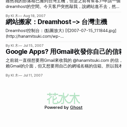
雖然我的部落格已搬到台灣主機，但是之前有幫客戶申請一個
穩定，而我發現我一天沒見到我的部落格正常，我就會渾身不
(http://eastbaypictures.com/?
dreamhost的空間。今天客戶突然敲我，說網站進不去，然後
對勁兒，所以決定先躲回Dreamhost一陣子，等風頭過了再
movie_the_pink_panther_strikes_again) [Elf movie]
我測試之後真的進不去，連錯誤畫面都沒有。感覺只在解析網
說。 DNS有時似乎仍舊會跳來跳去，而我在Dreamhost及
By KI 木
Aug 18, 2007
(http://blog.bangalorepedia.org/?movie_elf) **[Crossover
址的部分就停住了。 沒辦法，只好再利用他方便的Contact
網站搬家：Dreamhost –> 台灣主機
Yulan兩邊都有放一份網站資料，所以，若您好奇現在您看到
buy](http://www.vegblog.org/?crossover)** ，因為這次掛
Support，告知Dreamhost。依照客戶說的，大概是下午四五
的東西是位於台灣主機(Yulan)還是美國主機(Dreamhost)，可
掉，我才發現我上一次備份，是好幾個月前，這這，
點就開始不能進去，然後我大約六點寫信去，Dreamhost到了
Dreamhost控制台：(點圖放大) [![2007-07-15_111844.jpg]
以點這邊查詢。（或是您也可以純粹從速度就猜出來現在位於
大約11點才回信。現在已經可以進去了。靠！這十個小時誰要
(http://hanamitsuki.com/wp-
哪
還我？ 以下是我寫給Dreamhost的信及Dreamhost的回信。
content/uploads/2007/07/2007-07-15_111844.jpg)]
By KI 木
Jul 15, 2007
時間皆是主機時間，大約有14~15小時的時差(確切時間不記得
(http://hanamitsuki.com/wp-
Google Apps? 用Gmail收發你自己的信箱
了)。先是我寫去的信。 Message from you (Aug 17th, 2007
content/uploads/2007/07/2007-07-15_111844.jpg "2007-
– 03:35:21 / #2024318) Subject: Cannot Enter the website
07-15_111844.jpg")Plesk控制台：(點圖放大) [![2007-07-
之前就一直很想要用Gmail來收我的 @hanamitsuki.com 的
Hi, Its’ urgent! the site: http://www.himwriters.com/ connot
15_111928.jpg](http://hanamitsuki.com/wp-
賴Gmail的介面，但又想要用自己的網域名稱的信箱。所以我本
enter
content/uploads/2007/07/2007-07-15_111928.jpg)]
一個Gmail帳戶，然後在Gmail的「設定」的「帳戶」裡面，把
By KI 木
Jul 11, 2007
(http://hanamitsuki.com/wp-content/uploads/
箱輸入進去，然後到 Dreamhost 控制台，設定凡是寄給 @hanamits
信，都轉寄一份到我的Gmail，這樣一來就可以用Gmail收發我的
@hanamitsuki.com的信件。像是這個樣子的： ![2007-07-11_100710.jpg]
(http://img22.imageshack.us/img22/6849/20070711100710
不過這樣畢竟麻煩了點，後來我發現有Google Apps這個服務
網站版」，他可以讓你用你的網域名稱來使用Google的四種服務
Powered by
Ghost
自：[Google 應用服務網站版](http://www.google.com/a/