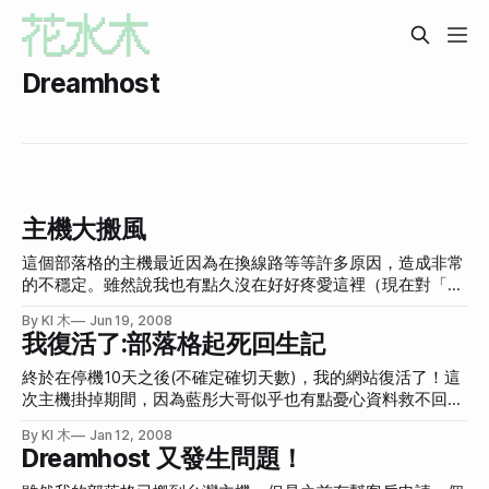
Dreamhost
主機大搬風
這個部落格的主機最近因為在換線路等等許多原因，造成非常
的不穩定。雖然說我也有點久沒在好好疼愛這裡（現在對「公
主觀點」比較用心，用心是指架構跟佈景方面），可是很不穩
By KI 木
Jun 19, 2008
定，仍舊害得我一直想寫很多文章（因為犯賤嗎？）。 所以
我復活了:部落格起死回生記
在痛定思痛之後，決定先搬回Dreamhost，如果說小藍的主機
最近真的很可惡，那我現在就是搬回也是很可惡的
終於在停機10天之後(不確定確切天數)，我的網站復活了！這
Dreamhost。 去年七月從Dreamhost搬到小藍的主機之後
次主機掛掉期間，因為藍彤大哥似乎也有點憂心資料救不回
（搬家文），大部分的時候我都是滿意的。因為速度上真的比
來，所以我就更憂心啦！這幾天我不斷地立下誓言，告訴自己
By KI 木
Jan 12, 2008
Dreamhost快，可是穩定性就不及Dreamhost了。而我知道小
以後一定要常常備份自己部落格的資料2001: A Space
Dreamhost 又發生問題！
藍一直在為這方面努力，所以還是沒搬走。 不過因為一些事
Odyssey dvdripJack Said movie download [download The
情，我必須先不管速度了。這次換線路不知什麼時候才會真的
Pink Panther Strikes Again movie]