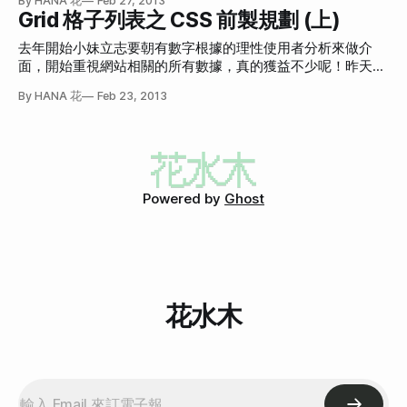
By HANA 花
Feb 27, 2013
表上篇之後，小時候就很崇拜的 Even Wu 大哥跟我介紹了
Grid 格子列表之 CSS 前製規劃 (上)
Susy 這個 Grid System，專門給 Compass 用的，試用過後還
滿喜歡的，這邊也介紹給大家。 Susy: Responsive grids for
去年開始小妹立志要朝有數字根據的理性使用者分析來做介
Compass. http://susy.oddbird.net/ 不過因為我要的是內容呈
面，開始重視網站相關的所有數據，真的獲益不少呢！昨天分
現時的格子，每個頁面需要的 Grid Display 元素寬度又不盡相
享的 比賽列表介面 A/B Test 目前已有初步結果，但取樣數還
By HANA 花
Feb 23, 2013
同，加上我已經土法煉鋼地用手算了，研究魂燃起，還是算完
是不夠，下星期再把結果分享給大家。今天想做一下 Layout
它吧！ 在 Facebook 分享時，
規劃筆記。 在重新設計獎金獵人的時候，寫 SASS (CSS) 前花
了不少時間做全站整體規劃。尤其站內除了「比賽」之外，新
加了「作品」，而「比賽」和「作品」在 Grid 顯示底下有不
同設計，因此花了些時間計算出每個 item 的寬度以及 item 之
間的間距，並讓不同寬度總寬度都符合 980px。 在做 Grid 格
Powered by
Ghost
子狀顯示的時候，因為希望左右可以完全貼齊總寬度，讓整體
視覺更飽滿平衡，所以寬度的計算裡 margin 必須少算一次，
才能達到 one pixel matters
花水木