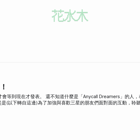
機！
l Dreamers」的人，在這邊大概
動緣起是(以下轉自這邊)為了加強與喜歡三星的朋友們面對面的互動，聆
月份，三星成立Anycall Dreamers，加入這個團體，你將有機會獲得最
。在這裡，你可以結交同樣是三星手機愛好者的夥伴，建立屬於自己
這個月中(七月十一日)，三星很大方地包下了「FIFI茶酒沙龍(仁愛
Party。這天晚上真的很舒服，FIFI茶酒沙龍裡面到處都是沙發，各式