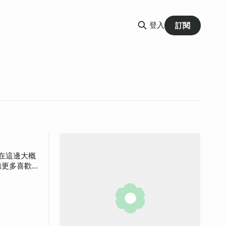
登入
訂閱
聽更多喜歡
新的三星手機
的社群，與
路四段15
各樣不同種類