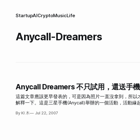
Startup
AI
Crypto
Music
Life
Anycall-Dreamers
Anycall Dreamers 不只試用，還送手
這篇文章應該更早發表的，可是因為照片一直沒拿到，所以才會等到現在才發表。 還不知道什麼是「Anycal
解釋一下。這是三星手機(Anycall)舉辦的一個活動，活
三星的朋友們對於SAMSUNG Anycall的想法，2007年4
By KI 木
Jul 22, 2007
資訊、搶先試用未上市手機、即時更新手機與流行趨勢脈動
Anycall Dreamers分享關於三星的一切。(轉貼完畢) 然後我就報名參加，很幸運地被選上了。然後開始試用這陣子三星強打的手機F308。我
也寫了一系列關於這支手機的文章。順利地達成任務。然後到了
號3F)」，讓我們這些選中的Dreamers舒服地度過最後的