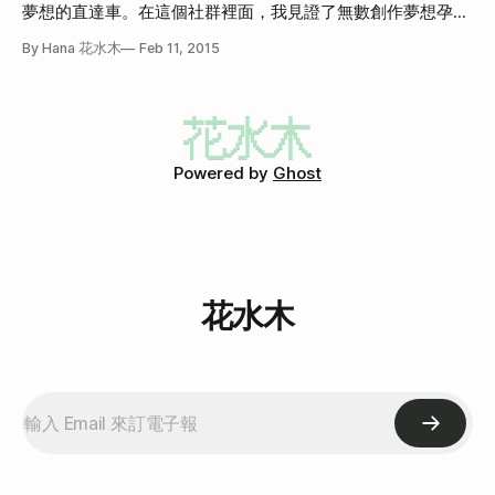
金足夠，會希望可以和贊助人一起討論哪些歌可以進行製作
年前，我和朋友創辦了「獎金獵人」網站，主導產品流程和技
夢想的直達車。在這個社群裡面，我見證了無數創作夢想孕育
哦！ 什麼時候可以拿到
術架構。寫程式一直是我的生活重心。這個網站的願景是幫助
的過程，現在，我想邀請大家跟我一起完成從小的音樂夢。
By Hana 花水木
Feb 11, 2015
創作人實現夢想，為了這個願景，我們過著有一餐沒一餐的日
子，幫助了超過 35,000 個年輕人用自己的創作參展、比賽並
發表。我看著大家在夢想的路上，一直往前，那是我最滿足的
時刻。 我常在工作的空隙，或是一整天工作結束，大概凌晨
三四點的時候，一個人靜靜的寫歌。把聽來的故事化成音樂，
用手機錄下來。幾年下來，累積了一些從來沒有被人聽過的詞
Powered by
Ghost
曲創作。
花水木