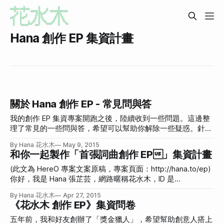
Hana 創作 EP 集資計畫
關於 Hana 創作 EP - 常見問與答
我的創作 EP 集資專案開跑之後，陸續收到一些問題。這邊整
理了常見的一些問與答，希望可以幫助你解除一些疑惑。針對
比較複雜的問題，我會另外寫專文解釋，謝謝你願意關注我的
By Hana 花水木
May 9, 2015
音樂專案。贊助頁面：http://www.hereo.cc/project-
和你一起製作「首張詞曲創作 EP」集資計畫
main.php?pid=1176 另外如果你也有問題，歡迎提問：
http://hana.to/ep-qa/ 我想贊助可是系統一直產生錯誤，有沒
(此文為 HereO 專案文案原稿，專案頁面：http://hana.to/ep)
有其他辦法？ 嘿別擔心，這裏有直接轉帳的方法：
你好，我是 Hana 張芷芸，網路暱稱花水木，ID 是
http://hana.to/ep-backer-transfer-info/ ，如果有任何問題請
hanamizuki。我從 15 歲開始寫歌，一直希望能透過音樂，讓
By Hana 花水木
Apr 27, 2015
來信 (hana@hana.to) 告訴我們，我們會盡力為你解答！ EP
大家從心底的最深層歡愉起來。音樂總能幫助我走過最低潮痛
《花水木 創作 EP》集資問卷
會有幾首歌？Hana 寫了幾首？ 至少會有 3 首完整的創作歌
苦的日子，也總是我生命中最快樂的回憶裡不可或缺的元素。
曲，Hana 其實已經為這次的發行新創作了十幾首歌，如果資
我從大學開始就一直是工程師，幫許多客戶架設網站，將近五
五年前，我和好友創辦了「獎金獵人」，希望幫助創意人搭上