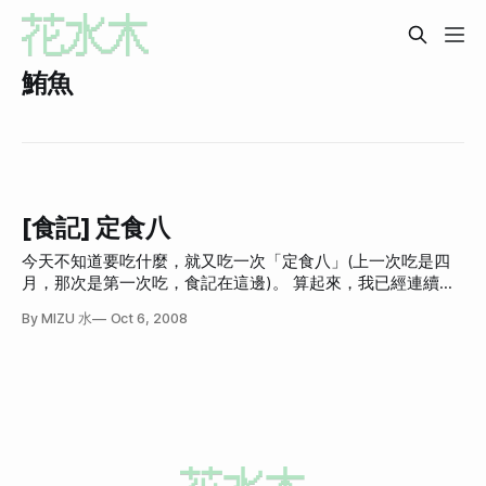
鮪魚
[食記] 定食八
今天不知道要吃什麼，就又吃一次「定食八」(上一次吃是四
月，那次是第一次吃，食記在這邊)。 算起來，我已經連續三
天吃生魚片了，真是太好命了啊！如果現在還有夏日部落格挑
By MIZU 水
Oct 6, 2008
戰，我應該會訂主題為「連續三十天生魚片」吧！然後再寫
「歡迎贊助我生魚片」，因為我很窮。XD 附上菜單。 很單
純，就八種定食，均一價200元。我在想，只能有八種定食的
話，也頗煩的，主廚想多做一種都不行。而且生魚片是固定九
片，也就是鮭魚、鮪魚、旗魚各三片，然後外加一個生蝦，真
是完全制式化的日本料理啊！ 這是趁別人不注意，偷拍他的
「鮭魚親子丼」。 比較一下之前在梭子的鮭魚親子丼，你覺
得哪個看起來好吃呢？(下圖是梭子的)(註：價格是一樣的