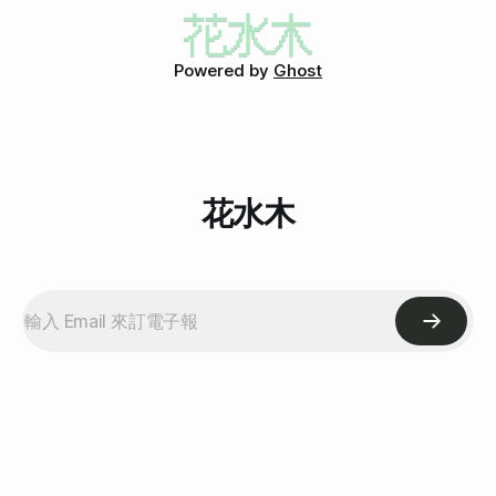
電、iPad電子書不多而且我愛看實體書、隨身上網用iPhone就
料。其實到處都是7-11，我連7-11買的東西都能寫成一篇文，
好iPad單手拿久會痠。 就這樣了，雖然還是想當隨身小筆電，
會不會很沒誠意啊？ 但是對我來說，涼麵真的是新鮮貨啊！
不過等第二代吧！ 好想買XBox+Kinect 說說而已啦！我家根
以前我進7-11，從來不會去注意涼麵這玩意兒。 麵就像這張
Powered by
Ghost
本沒地方放而且自己玩太寂寞。所以應該是說我決定每週
圖一樣，還沒倒料下去。而且，真的就跟你看到的一樣，我是
Happy Hour都要去玩。 我發現我出現在Office的時間太少，
指「形狀」。基本上是頗硬的，可以整塊拿起來，像泡麵那
跟大家都不熟，我
樣，但還沒倒這麼硬的地步。我很用心的攪一攪之後，才變成
可食用的狀態。 覺得真好吃啊！可是吃完之後，好像更餓了
耶。 註1、因為我要開始減肥了，所以會注意熱量。加油！
花水木