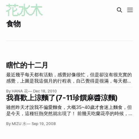
食物
瞎忙的十二月
最近幾乎每天都有活動，感覺好像很忙，但是卻沒有很充實的
感覺，上圖是我這個月的行程表，自己覺得是很滿，每天都騎
著小機車趕來趕去的，好累！上週比這週更誇張，這是上週的
By HANA 花
Dec 18, 2010
行事曆。 每個小區塊都是要到不同地方，並不是像九點吃飯
我喜歡上涼麵了(7-11珍饌麻醬涼麵)
十點用電腦這種都在同一個位置的行程。不知道是在瞎忙什
麼，今天終於比較不忙了，但還是有兩個行程… 最近我做了幾
雖然昨天才說我不偏愛麵食，大概35~40歲才會迷上麵食，但
個決定。 不買iPad了 上次終於有經過Apple授權商店去試用
是今天，這種狂熱突然就出現了！ 前幾天吃蘭花亭的時候，
iPad，雖然如果可以免費送給我我還是會很高興，但目前對我
朋友提到說蘭花亭有幫全家弄涼麵，但他又說「不過還是7-11
By MIZU 水
Sep 19, 2008
來說有點太過奢侈。（旁邊那位仁兄表情好衰，希望他快樂一
涼麵好吃」。本來我對涼麵不是太有興趣，但衝著這句話，加
點） **本來想買的理由：**做簡報方便、看電子書、隨身上網
上今天到新辦公室上班，附近找不到吃的，就去7-11買了「珍
工具。 **但後來打槍的理由：**沒那麼常做簡報而且我有筆
饌麻醬涼麵」，42元，熱量大概500多卡(註1)。 有很多包醬