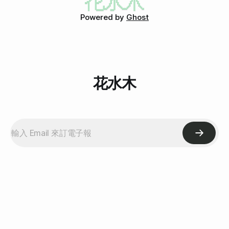
味噌湯底。也不錯。配菜沒很豐富，不過都是健康的東西，我
Powered by
Ghost
喜歡！還有秋葵呢！ 我的主菜是羊肋肉片。 蔓越莓饅頭真的
超好吃，還有煉乳可以沾。煉乳都是魔鬼產品，因為好難抗
拒，可是又不健康。 最後的甜點也很不錯，尤其是杏仁豆
腐， 另一個龜靈糕有點苦。 最後結帳的時候才發現這家店叫
做「養樂鍋」，是一個諧音。餐廳好像是最喜歡把店名取諧音
的產業噢！但我問老
花水木