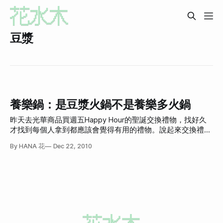
豆漿
養樂鍋：是豆漿火鍋不是養樂多火鍋
昨天去光華商品買週五Happy Hour的聖誕交換禮物，找好久
才找到每個人拿到都應該會覺得有用的禮物。說起來交換禮物
這個活動還真危險，如果拿到已經有的或是根本不需要的東
By HANA 花
Dec 22, 2010
西，那還真是個麻煩。 去完光華商場之後去吃了這一家「養
樂鍋」。要進去之前真的很緊張，因為一個人都沒有，
Groupon應該要來這邊跟老闆推銷他們的團購方案，因為這家
店都沒人。 可能是因為沒人的關係，我們一進去之後老闆很
高興，非常親切地招呼我們，給了我們好喝的熱麥茶。感覺是
步調有點慢的一家店，適合悠閒的晚餐（也是，通常吃火鍋店
應該都是抱著悠閒地心情，只是我決天是像吃滷肉飯一樣抱著
速戰速決的心情）。總之我很快速地點了豆漿鍋。 另一個是