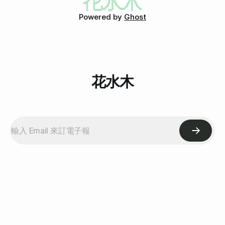
塊，串起來 非常簡單，因為我不想吃太油，所以沒有用鋁箔
Powered by
Ghost
紙包著烤，看起來乾乾的，但吃起來不會喔！ 說真的最困難
的除了醃的時候的醬料調配之外（這學問太大），在包、串的
時候也很難。上圖是串的最工整的一串。
花水木