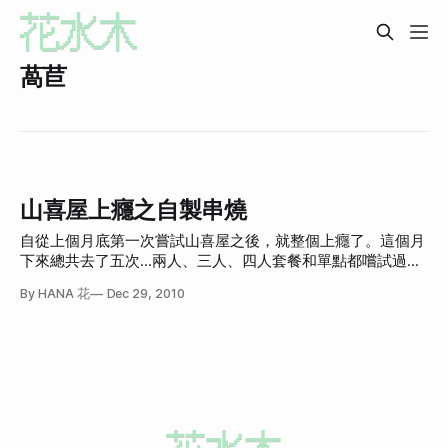
萵苣
山喜屋上癮之自製串燒
自從上個月底第一次嘗試山喜屋之後，就整個上癮了。這個月
下來總共去了五次…兩人、三人、四人套餐和單點都嚐試過，
真是太恐怖。雖然很好吃，但山喜屋還是頗大程度的違背我的
By HANA 花
Dec 29, 2010
健康輕食原則：太多烤物（會吃到焦黑物質）、炸物（完全不
健康）、肉類太多，所以為了吃到串燒，又希望能顧及健康，
我開始研究比較健康的串燒。 對山喜屋有興趣可以看這篇：
食記：山喜屋 這就是我弄的萵苣雞腿串燒，作法如下： 0.
（前一天）買骨雞腿肉和萵苣 1.用醬油、米酒、鹽等等你覺得
調味起來會不錯的調味料把去骨雞腿肉醃過，醃過夜 2.把醃好
的雞肉拿到烤箱烤 3.烤好之後用廚房剪刀剪一剪 4.把萵苣洗
的超乾淨，挑選比較不會折壞的柔軟部分撕長片 5.包住雞肉