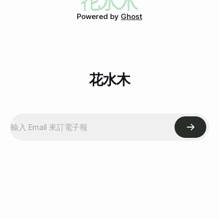
錯，但整體來說太貴。 原創一番 食用日期：2008-12-03 星
Powered by
Ghost
期三 (Flickr食記) 地址：106台北市大安區敦化南路2段63巷58
號 電話：02-27551222 價位：吃到飽399加一成服務費菜單
為何去？
花水木