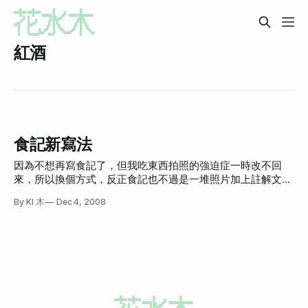
紅酒
食記新寫法
因為不想再寫食記了，但我吃東西拍照的強迫症一時改不回
來，所以換個方式，反正食記也不過是一堆照片加上註解文
字，就直接用Flickr就好了，然後偶爾再摘到我的部落格就
By KI 木
Dec 4, 2008
好，就像現在這樣。 因此之後應該不會有「一家餐廳我就寫
一篇」這種情況(那樣對餐廳太好了，何必呢？不過還是給他
們h4的重要性)，除非真的太好吃或太難吃。之後美食文章，
應該會用PK的方式或是摘錄Flickr整理好的食記過來。 儛‧洋風
和膳 食用日期：2008-12-02 星期二 (Flickr食記) 地址：台北
市內湖區洲子街75號 (內湖科學園區) 電話：02-87973311 **
為何去？**老友聚會，感情諮詢，工作閒談 **最推薦菜色？**
紅酒番茄！風味獨具，150元。 **一句評語：**生魚片很不