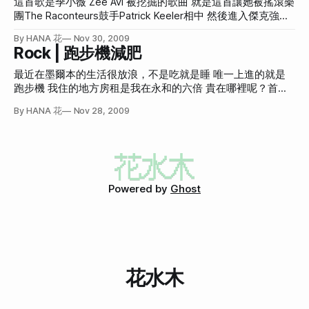
這首歌是季小薇 Zee Avi 被挖掘的歌曲 就是這首讓她被搖滾樂
名堂來煮 像是宮保雞丁、炒羊肉、四物雞湯、麻婆豆腐等等
這專輯名應該是Punk Rock青春校園搞笑樂團啊 有沒有人可以
團The Raconteurs鼓手Patrick Keeler相中 然後進入傑克強森
有天有個沙烏地阿拉伯人跟我說 「我很想跟妳請教幾道菜」
解釋一下？ (順帶一題，我喜歡的牌子是摩黛絲) 離題一下 (不
的太陽能發電錄音室錄音 真屌 我只有兩個疑問 季小薇這中文
讓我整個汗顏 我來澳洲之前根本不太煮飯 完全是半路出家 每
By HANA 花
Nov 30, 2009
會回來了) 搬來墨爾本後，最痛苦就是早上都會很想尿尿上廁
名字是哪來的？跟英文名字完全不搭嘎 還有 太陽能發電錄音
Rock | 跑步機減肥
天煮飯之前猛Google 說要跟我請教台灣菜怎麼煮實在是太太
所 我的住所房間在二樓 廁所在一樓 (這間廁所是我這房專用
室遇到雨天怎辦？ {democracy:43} 今早想前往[Puffing Billy]
不敢當啊 在我滿腦迴腸，苦思過後 終於
的，規劃很怪) 廁所離房間很遠，要長途跋涉才能一解尿意 多
(http://www.puffingbilly.com.au/)看老火車 ![Thomas Train]
最近在墨爾本的生活很放浪，不是吃就是睡 唯一上進的就是
遠呢？首先是打開房門通過這個走廊 到達玄關走樓梯下去 這
(http://hanamizuki.tw/wp-content/plugins/jquery-image-
跑步機 我住的地方房租是我在永和的六倍 貴在哪裡呢？首先
個樓梯每次都會讓我聯想到大法師 (順帶一題 找照片時還找到
lazy-loading/images/grey.gif) 但昨天看人间正道是沧桑看到
就是有個健身房(也就只有這個好了，其他都很怪) 為了讓房租
這個Action figure: Regan from The Exorcist) 恐怖極了，
By HANA 花
Nov 28, 2009
太晚 (蔣中正是個被捧成英雄、自以為與眾不同的庸才) 整個
值回票價 我每天都非常完好的使用著健身房 本公主(又稱本
晚上都夢到清共剿共 所以睡到很晚… 我們出去旅遊真的很欠
花)之前可是從來不上健身房的 要跑步的話就到路上跑 騎腳踏
做功課 今天下午到了火車站 徬徨無助時 (沒有人事先查要怎麼
車就騎真的 一直原地踏步又浪費國家資源真是很白痴 不過這
去 只知道似乎是跟火車站有關) 站務人員主動詢問我們晃來晃
陣子下來看來健身設備還是有他存在的目的 因為真的很方便
去在尬麻 我們說想看老火車 (連Puffing Billy這個字都沒事先
啊 假設要逼自己持續跑步又不被任何藉口推託 只有自己家有
健身設備了 不然外面下雨、太熱、鑰匙不見、運動褲太醜、
Powered by
Ghost
頭髮太亂等等藉口 太容易讓實際的出門跑步打退堂鼓 n
{democracy:39}我現在每天跑跑步機，規則是： 「必要值」
全部達到，或是「選擇值」達到其一 必要：2000公尺 && 20
分鐘 && 150卡路里 選擇：3000公尺 || 30分鐘 || 200卡路里
也就是說我一般來說都要達成必要值 但如果真的很急，
花水木