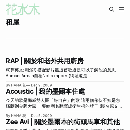
租屋
RAP | 關於和老外共用廚房
就算英文爛如我 搭配影片聽這首歌還是可以了解他的意思
Bomani Armah自稱Not a rapper (網址還是
www.notarapper.com) 但，這對我來說這還是rap啊真抱歉 明
By HANA 花
Dec 9, 2009
天就是墨爾本最後一天 應該永遠不會回來這個住了一個月的
Acoustic | 我的墨爾本住處
地方了吧 想起來就混感傷啊 這棟房子有九間房間共12個人 有
來自英國、法國、非洲、阿拉伯和澳洲當地人 因為廚房是共
今天的歌是挪威雙人團「好自在」的歌 這兩個傢伙不知是怎
用的 我又天天開伙 所以跟室友們最好的交流時間就是在廚房
樣惹到金牌大風 非要給團名翻譯成衛生棉的牌子 (團名原文是
重點是 老外總以為我煮的就是「道地的中國台灣菜」 為了不
蘇胡之王Kings Of Convenience)而最新專輯更狠，來個對打
By HANA 花
Dec 5, 2009
丟台灣的臉 每次有老外在旁邊做勢想看我在煮啥 我都壓力十
的衛生棉牌子 (專輯原文是「依賴宣言」Declaration Of
Zee Avi | 關於墨爾本的街頭馬車和其他
足 滿腦子想著要為國爭光 讓全世界人都知道台灣的美食 是多
Dependence 我承認和靠得住「溫柔宣言」系列很像，但也不
摸地好吃 是多摸地美味 為了祖國本花可是拼了老命擠出一些
用這樣吧)好自在樂團 《靠得住》 這不是惡搞是啥？ 這團名