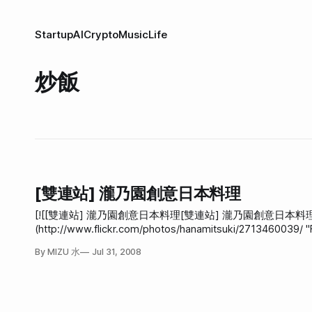
Startup
AI
Crypto
Music
Life
炒飯
[雙連站] 瀧乃園創意日本料理
[![[雙連站] 瀧乃園創意日本料理[雙連站] 瀧乃園創意日本料理](http://far
(http://www.flickr.com/photos/hanamitsuki/2
家店在雙連站附近的巷子裡，店裡很舒服。 握壽司，其中鮭魚握壽司的鮭魚份量真大，吃起來非常非常滿足。 鮭魚炒飯，正常好吃。 天婦
By MIZU 水
Jul 31, 2008
羅，配烏龍麵吃，大家是會把炸蝦放進烏龍麵的湯裡嗎？那樣好奇怪哦！ 烤牛肉，也很不錯。 炸豆腐，正常好
的炸豆腐。 最後店家還送