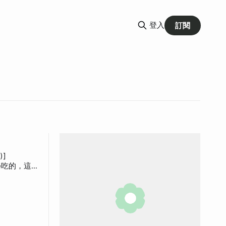
登入
訂閱
)]
中同學吃的，這