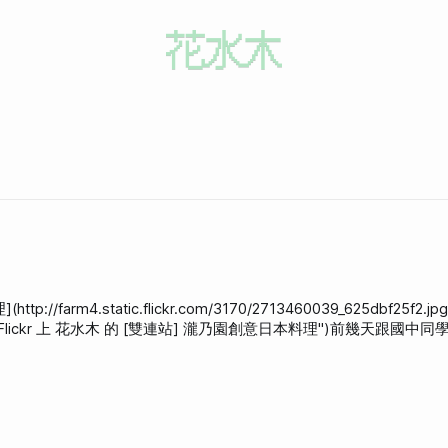
m4.static.flickr.com/3170/2713460039_625dbf25f2.jpg
713460039/ "Flickr 上 花水木 的 [雙連站] 瀧乃園創意日本料理")前幾天跟國
吃，但還是比較想念美觀園
綠豆薏仁湯呢！ 整體來說還不錯，最後因為吃不完，店家還很輕切地幫我們打包，服務態度很好。